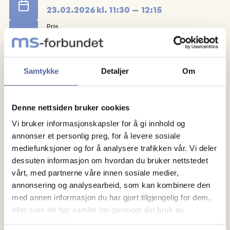
23.02.2026
kl.
11:30
12:15
Pris
Gratis for medlemmer
Arrangør
Sarpsborg MS-forening
Samtykke
Detaljer
Om
Tusen takk til DAM stiftelsen som gjør det mulig for
at våre medlemmer får trene sammen!
Denne nettsiden bruker cookies
Vi bruker informasjonskapsler for å gi innhold og
annonser et personlig preg, for å levere sosiale
mediefunksjoner og for å analysere trafikken vår. Vi deler
dessuten informasjon om hvordan du bruker nettstedet
vårt, med partnerne våre innen sosiale medier,
annonsering og analysearbeid, som kan kombinere den
med annen informasjon du har gjort tilgjengelig for dem,
eller som de har samlet inn gjennom din bruk av
Om MS
tjenestene deres.