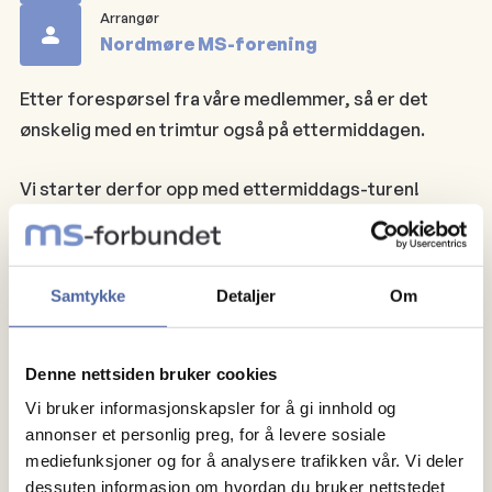
Arrangør
Nordmøre MS-forening
Etter forespørsel fra våre medlemmer, så er det
ønskelig med en trimtur også på ettermiddagen.
Vi starter derfor opp med ettermiddags-turen!
Vi møtes på parkeringsplassen på Prestmyra på Frei.
Samtykke
Detaljer
Om
Vi går i vårt eget tempo langs Bolgvatnet.
Turen passer for alle, uansett funksjonsnivå.
Denne nettsiden bruker cookies
Vi bruker informasjonskapsler for å gi innhold og
Ta med deg ektefelle, kjæreste, barn, venner og bli
annonser et personlig preg, for å levere sosiale
med på en ettermiddagstur i skjønn natur og frisk luft
mediefunksjoner og for å analysere trafikken vår. Vi deler
dessuten informasjon om hvordan du bruker nettstedet