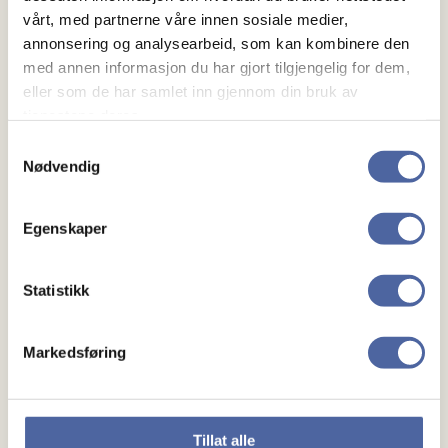
vårt, med partnerne våre innen sosiale medier,
Alle er hjertelig velkommen!
annonsering og analysearbeid, som kan kombinere den
med annen informasjon du har gjort tilgjengelig for dem,
eller som de har samlet inn gjennom din bruk av
tjenestene deres.
Samtykkevalg
Nødvendig
Egenskaper
Om MS
Statistikk
Om MS
Ny med MS
Markedsføring
Mennesker
Noen å snakke med
Tillat alle