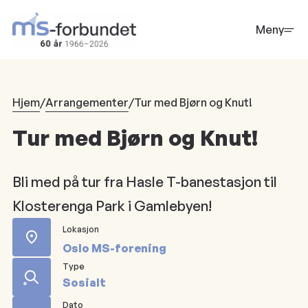
Hopp
til
Meny
hovedinnhold
Hjem
/
Arrangementer
/
Tur med Bjørn og Knut!
Tur med Bjørn og Knut!
Bli med på tur fra Hasle T-banestasjon til
Klosterenga Park i Gamlebyen!
Lokasjon
Oslo MS-forening
Type
Sosialt
Dato