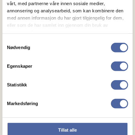
oktober.
vårt, med partnerne våre innen sosiale medier,
annonsering og analysearbeid, som kan kombinere den
med annen informasjon du har gjort tilgjengelig for dem,
eller som de har samlet inn gjennom din bruk av
tjenestene deres.
Samtykkevalg
Nødvendig
Egenskaper
Om MS
Om MS
Statistikk
Ny med MS
Markedsføring
Mennesker
Noen å snakke med
Tillat alle
Lokalforeninger