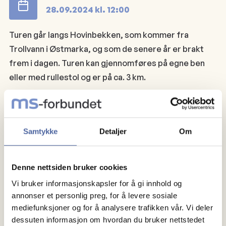
28.09.2024
kl.
12:00
Turen går langs Hovinbekken, som kommer fra
Trollvann i Østmarka, og som de senere år er brakt
frem i dagen. Turen kan gjennomføres på egne ben
eller med rullestol og er på ca. 3 km.
Planen er å avslutte turen med kaffe og litt å bite i på
kafe i Gamlebyen/Schweigaardsgate.
Samtykke
Detaljer
Om
Oppmøte utenom Hasle T-banestasjon kl 12:00!
Denne nettsiden bruker cookies
Påmelding til
knut.maroni@gmail.com
innen 25.
Vi bruker informasjonskapsler for å gi innhold og
september.
annonser et personlig preg, for å levere sosiale
mediefunksjoner og for å analysere trafikken vår. Vi deler
Dersom været blir dårlig utsetter vi turen til lørdag 5.
dessuten informasjon om hvordan du bruker nettstedet