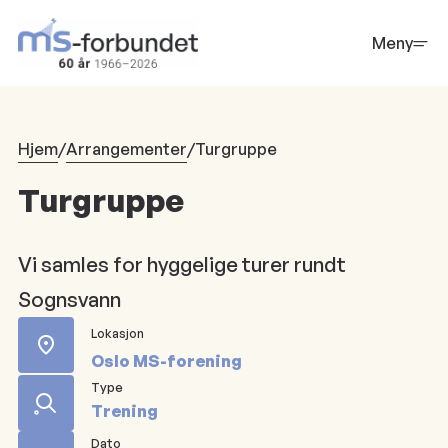
Hopp
til
Meny
hovedinnhold
Hjem
/
Arrangementer
/
Turgruppe
Turgruppe
Vi samles for hyggelige turer rundt
Sognsvann
Lokasjon
Oslo MS-forening
Type
Trening
Dato