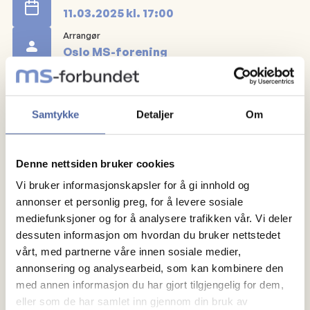
11.03.2025
kl.
17:00
Arrangør
Oslo MS-forening
Oppmøte ved bommen på Sognsvann.
Samtykke
Detaljer
Om
Husk at funksjonsnivå er ingen hindring for å være
med. Ta på sko og tøy etter forholdende. Litt godt i
sekken er bra for humøret og det sosiale. Velkommen
Denne nettsiden bruker cookies
til trivelige turer!
Vi bruker informasjonskapsler for å gi innhold og
annonser et personlig preg, for å levere sosiale
mediefunksjoner og for å analysere trafikken vår. Vi deler
dessuten informasjon om hvordan du bruker nettstedet
vårt, med partnerne våre innen sosiale medier,
annonsering og analysearbeid, som kan kombinere den
med annen informasjon du har gjort tilgjengelig for dem,
eller som de har samlet inn gjennom din bruk av