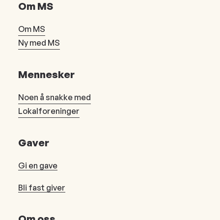
Om MS
Om MS
Ny med MS
Mennesker
Noen å snakke med
Lokalforeninger
Gaver
Gi en gave
Bli fast giver
Om oss