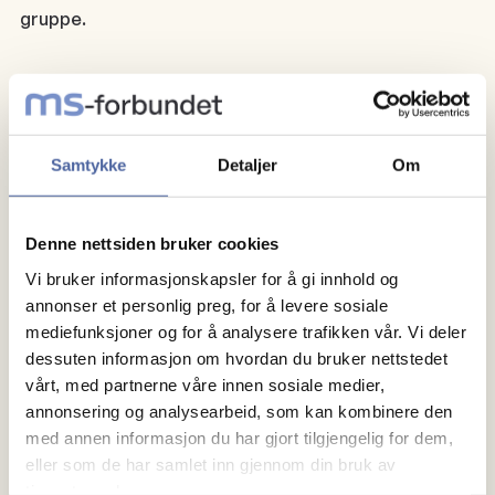
gruppe.
Vi har rommet fra kl. 18.00 til 20.00. Der sitter vi
uforstyrret, med lavere
Samtykke
Detaljer
Om
lydnivå enn ute i selve restauranten, slik at det blir
enklere å prate og bli kjent.
Denne nettsiden bruker cookies
Vi bruker informasjonskapsler for å gi innhold og
Alle bestillinger gjøres i Pincho Nation sin egen app,
annonser et personlig preg, for å levere sosiale
så det er lurt å laste ned appen og opprette profil på
mediefunksjoner og for å analysere trafikken vår. Vi deler
forhånd.
dessuten informasjon om hvordan du bruker nettstedet
vårt, med partnerne våre innen sosiale medier,
annonsering og analysearbeid, som kan kombinere den
med annen informasjon du har gjort tilgjengelig for dem,
Hver deltaker får tilsendt digitalt til appen et
eller som de har samlet inn gjennom din bruk av
gavekort på 300 kr som
tjenestene deres.