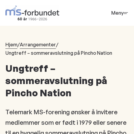
Hopp
til
Meny
hovedinnhold
Hjem
/
Arrangementer
/
Ungtreff – sommeravslutning på Pincho Nation
Ungtreff –
sommeravslutning på
Pincho Nation
Telemark MS-forening ønsker å invitere
medlemmer som er født i 1979 eller senere
til en hyggelig sommeravslutning på Pincho