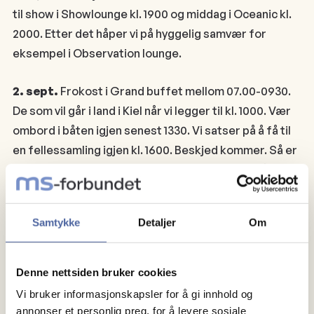
til show i Showlounge kl. 1900 og middag i Oceanic kl.
2000. Etter det håper vi på hyggelig samvær for
eksempel i Observation lounge.
2. sept.
Frokost i Grand buffet mellom 07.00-0930.
De som vil går i land i Kiel når vi legger til kl. 1000. Vær
ombord i båten igjen senest 1330. Vi satser på å få til
en fellessamling igjen kl. 1600. Beskjed kommer. Så er
det samling i Cosmopolitan bar kl. 2000 før vi går til
middag i Oseanic kl. 2030.
Samtykke
Detaljer
Om
3. Sept.
Frokost i Grand buffet mellom 0700 og
0930. Så klapper vi til kai i Oslo kl. 1000.
Denne nettsiden bruker cookies
Pris
Vi bruker informasjonskapsler for å gi innhold og
annonser et personlig preg, for å levere sosiale
Vi tilbyr denne turen for en egenandel på 500