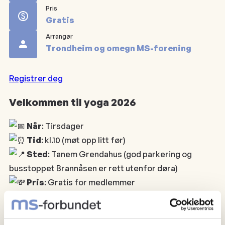
Pris
Gratis
Arrangør
Trondheim og omegn MS-forening
Registrer deg
Velkommen til yoga 2026
Når
: Tirsdager
Tid
: kl.10 (møt opp litt før)
Sted
: Tanem Grendahus (god parkering og
busstoppet Brannåsen er rett utenfor døra)
Pris
: Gratis for medlemmer
Øktene er spesielt tilpasset oss med MS, med fokus
på pust, balanse, bevegelse og avspenning.