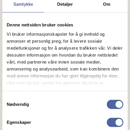
Samtykke
Detaljer
Om
Instruktøren kan tilpasse øvelser til ulike
funksjonsnivåer.
Denne nettsiden bruker cookies
Møt opp i behagelige klær. Vi sørger for yogamatte,
Vi bruker informasjonskapsler for å gi innhold og
bolster og pledd om du ikke ønsker å ta med dette
annonser et personlig preg, for å levere sosiale
selv.
mediefunksjoner og for å analysere trafikken vår. Vi deler
dessuten informasjon om hvordan du bruker nettstedet
vårt, med partnerne våre innen sosiale medier,
Vi har tilgang til HC-toalett og fullt kjøkken, så det blir
annonsering og analysearbeid, som kan kombinere den
muligheter for kaffe/te og litt sosialt samvær etter
med annen informasjon du har gjort tilgjengelig for dem,
økten for dem som ønsker det.
eller som de har samlet inn gjennom din bruk av
tjenestene deres.
Spørsmål sendes til leder Roger Moe på
Samtykkevalg
roge.moe@gmail.com
Nødvendig
Vi gleder oss til å se deg på yoga!
Egenskaper