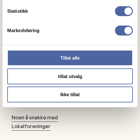
Statistikk
Markedsføring
Om MS
Tillat alle
Om MS
tillat utvalg
Ny med MS
Ikke tillat
Mennesker
Noen å snakke med
Lokalforeninger