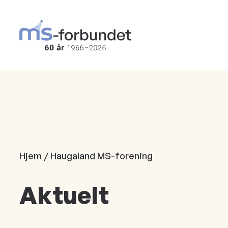
Hopp
til
hovedinnhold
Hjem / Haugaland MS-forening
Aktuelt