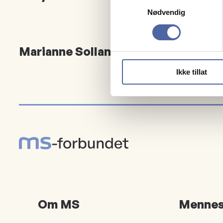
Samtykkevalg
Nødvendig
Marianne Solland Johnsen
Ikke tillat
Om MS
Mennes