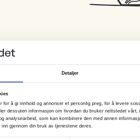
Detaljer
kies
Stig Morten Pedersen
Li
 for å gi innhold og annonser et personlig preg, for å levere sos
deler dessuten informasjon om hvordan du bruker nettstedet vårt,
og analysearbeid, som kan kombinere den med annen informasjon d
 inn gjennom din bruk av tjenestene deres.
Inger Lise Postvoll Styve
To