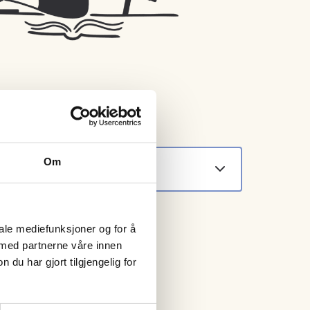
Om
nn Baug
iale mediefunksjoner og for å
 med partnerne våre innen
u har gjort tilgjengelig for
ve Elise Paulsen