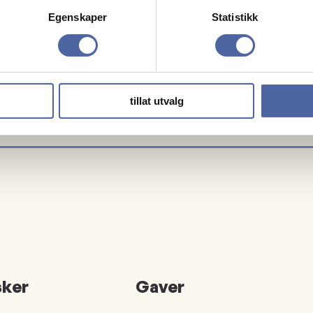
Egenskaper
Statistikk
Grete Erland Yrke
tillat utvalg
ker
Gaver