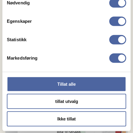
Nødvendig
Hamar og omegn MS-forening har gleden av å invitere
til årets nyttårsfest 18.01.2026 klokken 17:00.
Egenskaper
Statistikk
Markedsføring
Tillat alle
tillat utvalg
Ikke tillat