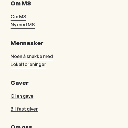
Om MS
Om MS
Ny med MS
Mennesker
Noen å snakke med
Lokalforeninger
Gaver
Gi en gave
Bli fast giver
Om oss