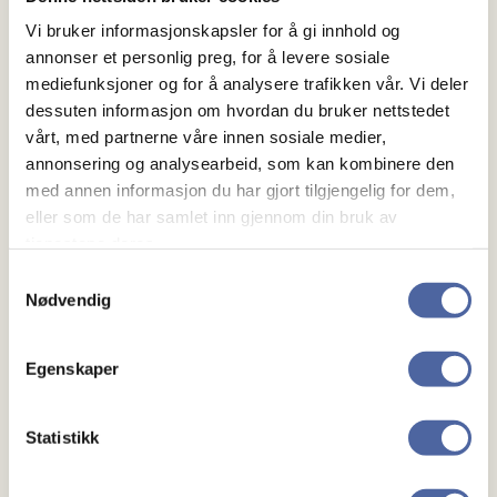
Vi bruker informasjonskapsler for å gi innhold og
annonser et personlig preg, for å levere sosiale
mediefunksjoner og for å analysere trafikken vår. Vi deler
dessuten informasjon om hvordan du bruker nettstedet
Kan det gå bra når hele livet ble snudd
vårt, med partnerne våre innen sosiale medier,
på hodet?
annonsering og analysearbeid, som kan kombinere den
med annen informasjon du har gjort tilgjengelig for dem,
Et spennende foredrag for alle med MS som har
eller som de har samlet inn gjennom din bruk av
tjenestene deres.
relasjon til barn. Gjennom Thea Eriksens
engasjerende formidling for du konkrete verktøy til
Samtykkevalg
Nødvendig
hvordan…
Egenskaper
Statistikk