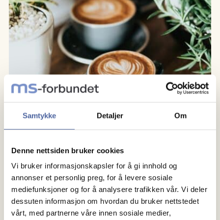
Samtykke
Detaljer
Om
Denne nettsiden bruker cookies
Vi bruker informasjonskapsler for å gi innhold og
annonser et personlig preg, for å levere sosiale
Kaffetreff
mediefunksjoner og for å analysere trafikken vår. Vi deler
dessuten informasjon om hvordan du bruker nettstedet
Vi møtes på Lillehammer stasjon for en hyggelig
vårt, med partnerne våre innen sosiale medier,
kaffekopp Søndag 22. Februar. klokka 12:00