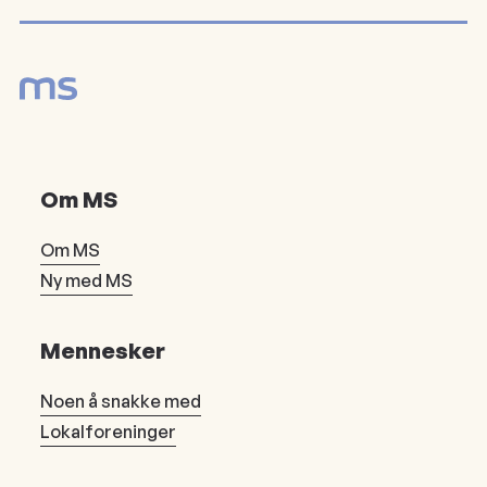
Om MS
Om MS
Ny med MS
Mennesker
Noen å snakke med
Lokalforeninger