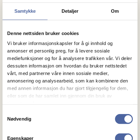
Vi inviterer til kaffetreff på Markussen Bakeri ved
Samtykke
Detaljer
Om
Stokkesenteret i Stokke. Mandag 13.04.26 klokken 12.
Vi spanderer kaffe og litt å spise. Håper…
Denne nettsiden bruker cookies
Vi bruker informasjonskapsler for å gi innhold og
annonser et personlig preg, for å levere sosiale
mediefunksjoner og for å analysere trafikken vår. Vi deler
dessuten informasjon om hvordan du bruker nettstedet
vårt, med partnerne våre innen sosiale medier,
annonsering og analysearbeid, som kan kombinere den
med annen informasjon du har gjort tilgjengelig for dem,
eller som de har samlet inn gjennom din bruk av
tjenestene deres.
Samtykkevalg
Nødvendig
Egenskaper