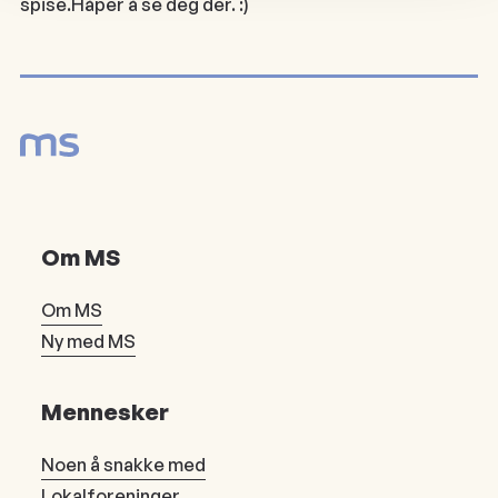
spise.Håper å se deg der. :)
Om MS
Om MS
Ny med MS
Mennesker
Noen å snakke med
Lokalforeninger