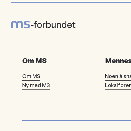
Om MS
Mennes
Om MS
Noen å sn
Ny med MS
Lokalfore