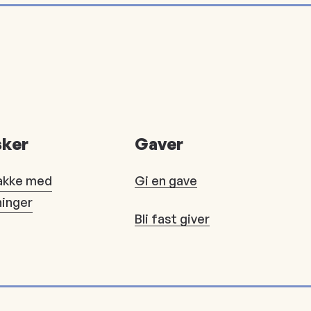
ker
Gaver
akke med
Gi en gave
ninger
Bli fast giver