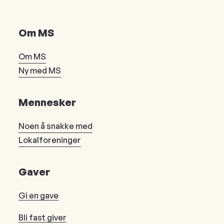
Om MS
Om MS
Ny med MS
Mennesker
Noen å snakke med
Lokalforeninger
Gaver
Gi en gave
Bli fast giver