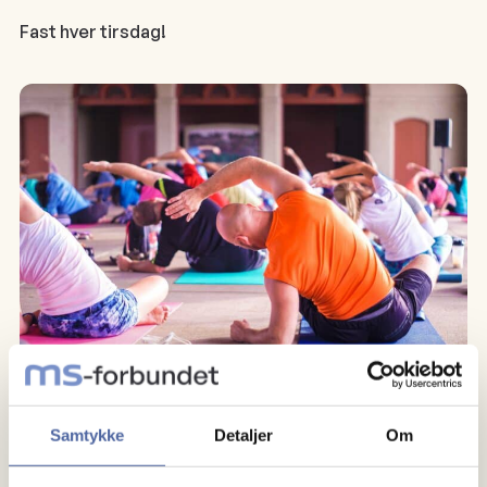
Fast hver tirsdag!
Yoga
Samtykke
Detaljer
Om
Siste gang før sommerferien!