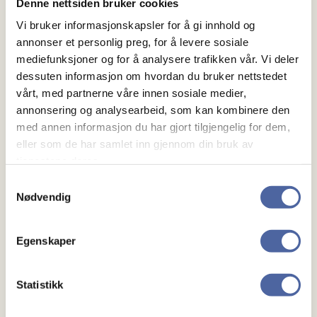
Denne nettsiden bruker cookies
Vi bruker informasjonskapsler for å gi innhold og
annonser et personlig preg, for å levere sosiale
mediefunksjoner og for å analysere trafikken vår. Vi deler
dessuten informasjon om hvordan du bruker nettstedet
vårt, med partnerne våre innen sosiale medier,
annonsering og analysearbeid, som kan kombinere den
med annen informasjon du har gjort tilgjengelig for dem,
eller som de har samlet inn gjennom din bruk av
Hyttetur – Midt i livet
tjenestene deres.
Samtykkevalg
Nødvendig
Egenskaper
Statistikk