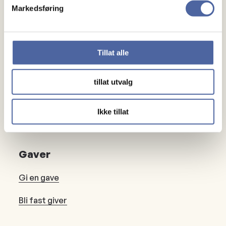
Markedsføring
Om MS
Om MS
Ny med MS
Tillat alle
Mennesker
tillat utvalg
Noen å snakke med
Ikke tillat
Lokalforeninger
Gaver
Gi en gave
Bli fast giver