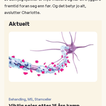
fremtid foran seg enn før. Og det betyr jo alt,
avslutter Charlotte.
Aktuelt
, 
, 
Behandling
MS
Stamceller
Viktig seier etter 15 års kamp