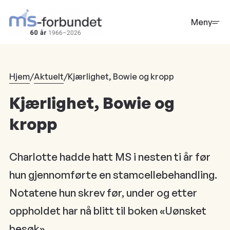
Hopp
til
Meny
hovedinnhold
Hjem
/
Aktuelt
/
Kjærlighet, Bowie og kropp
Kjærlighet, Bowie og
kropp
Charlotte hadde hatt MS i nesten ti år før
hun gjennomførte en stamcellebehandling.
Notatene hun skrev før, under og etter
oppholdet har nå blitt til boken «Uønsket
besøk».