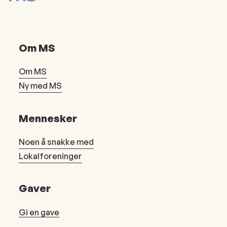
Om MS
Om MS
Ny med MS
Mennesker
Noen å snakke med
Lokalforeninger
Gaver
Gi en gave