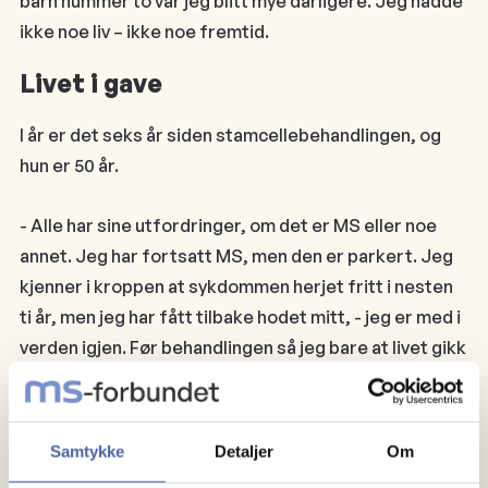
barn nummer to var jeg blitt mye dårligere. Jeg hadde
ikke noe liv – ikke noe fremtid.
Livet i gave
I år er det seks år siden stamcellebehandlingen, og
hun er 50 år.
- Alle har sine utfordringer, om det er MS eller noe
annet. Jeg har fortsatt MS, men den er parkert. Jeg
kjenner i kroppen at sykdommen herjet fritt i nesten
ti år, men jeg har fått tilbake hodet mitt, - jeg er med i
verden igjen. Før behandlingen så jeg bare at livet gikk
forbi meg der ute et sted. Det er den store
forskjellen for meg.
Jeg er med igjen
. Jeg unner alle å
prøve dette hvis de kjenner det er riktig. Men man må
Samtykke
Detaljer
Om
være relativ frisk i MS-en for å få behandlingen.