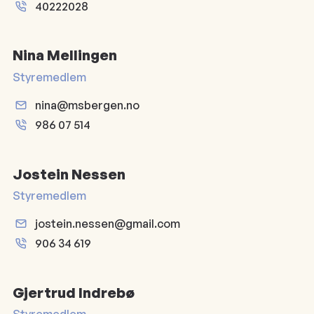
40222028
Nina Mellingen
Styremedlem
nina@msbergen.no
986 07 514
Jostein Nessen
Styremedlem
jostein.nessen@gmail.com
906 34 619
Gjertrud Indrebø