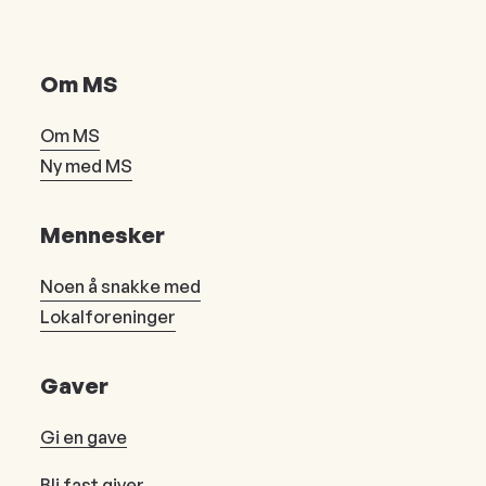
Om MS
Om MS
Ny med MS
Mennesker
Noen å snakke med
Lokalforeninger
Gaver
Gi en gave
Bli fast giver