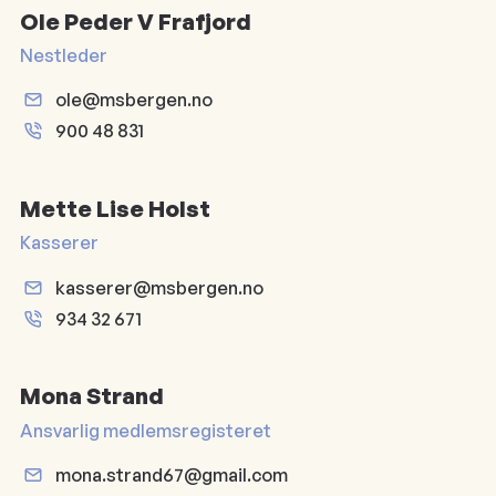
Ole Peder V Frafjord
Nestleder
ole@msbergen.no
900 48 831
Mette Lise Holst
Kasserer
kasserer@msbergen.no
934 32 671
Mona Strand
Ansvarlig medlemsregisteret
mona.strand67@gmail.com