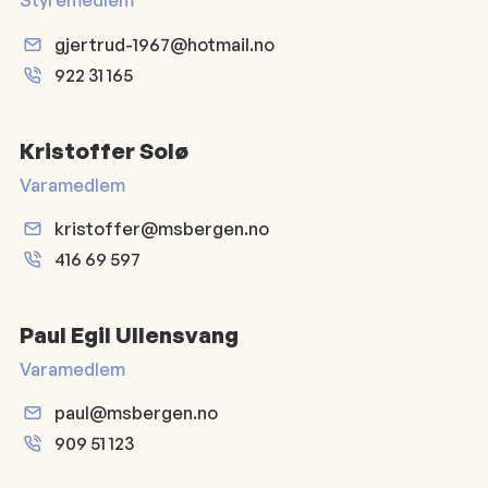
Styremedlem
gjertrud-1967@hotmail.no
922 31 165
Kristoffer Solø
Varamedlem
kristoffer@msbergen.no
416 69 597
Paul Egil Ullensvang
Varamedlem
paul@msbergen.no
909 51 123