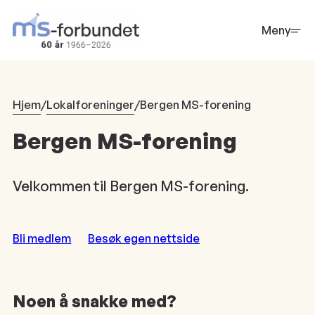
Hopp
til
Meny
hovedinnhold
Hjem
/
Lokalforeninger
/
Bergen MS-forening
Bergen MS-forening
Velkommen til Bergen MS-forening.
Bli medlem
Besøk egen nettside
Noen å snakke med?