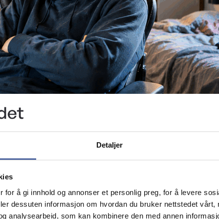
es godt, mens andre er usynlige for andre. Mange s
Detaljer
kies
 for å gi innhold og annonser et personlig preg, for å levere sos
deler dessuten informasjon om hvordan du bruker nettstedet vårt,
har gjort galt for å få sykdommen. Forskere vet ikke h
og analysearbeid, som kan kombinere den med annen informasjon d