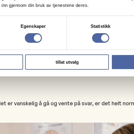
 inn gjennom din bruk av tjenestene deres.
ktorer. MS smitter ikke.
g har MS?
Egenskaper
Statistikk
en har MS. Derfor må legene gjøre flere undersøkels
tillat utvalg
 det er vanskelig å gå og vente på svar, er det helt 