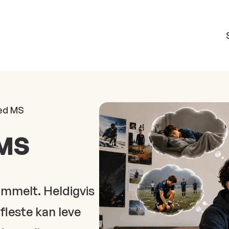
ed MS
 MS
mmelt. Heldigvis
fleste kan leve