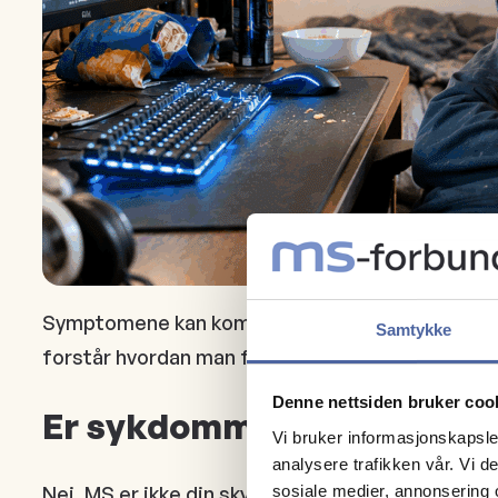
Symptomene kan komme og gå. Noen symptomer syn
Samtykke
forstår hvordan man faktisk har det.
Denne nettsiden bruker coo
Er sykdommen min skyld?
Vi bruker informasjonskapsler
analysere trafikken vår. Vi 
Nei. MS er ikke din skyld, og det er ikke noe du 
sosiale medier, annonsering 