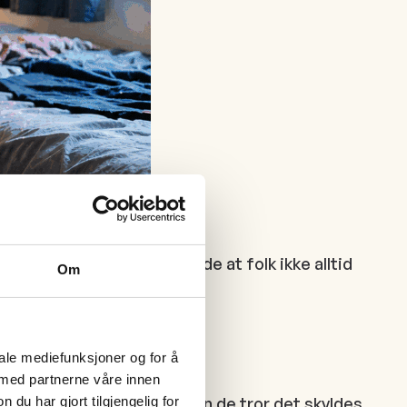
ynes det er frustrerende at folk ikke alltid
Om
iale mediefunksjoner og for å
 med partnerne våre innen
elt hvorfor noen får MS, men de tror det skyldes
u har gjort tilgjengelig for