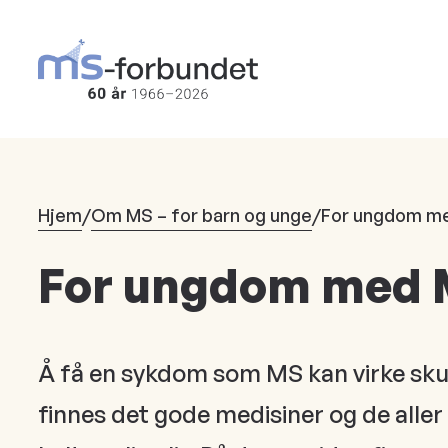
Hopp
til
hovedinnhold
Hjem
/
Om MS – for barn og unge
/
For ungdom m
For ungdom med
Å få en sykdom som MS kan virke sku
finnes det gode medisiner og de aller 