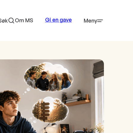
Gi en gave
Om MS
Søk
Meny