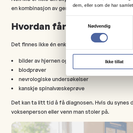
dem, eller som de har samlet
en kombinasjon av genetiske og miljømessige fa
Samtykkevalg
Hvordan får jeg vite om je
Nødvendig
Det finnes ikke én enkelt prøve som viser om no
bilder av hjernen og ryggmargen
Ikke tillat
blodprøver
nevrologiske undersøkelser
kanskje spinalvæskeprøve
Det kan ta litt tid å få diagnosen. Hvis du synes
voksenperson eller venn man stoler på.