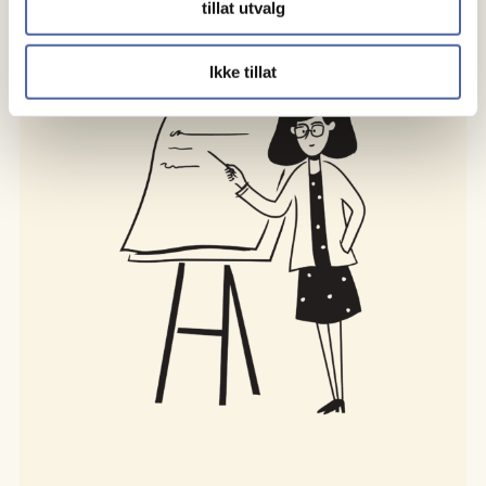
MS-pasienter verden over. Studien viser at
tillat utvalg
rituksimab gir minst like god…
Ikke tillat