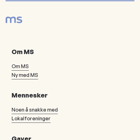
Om MS
Om MS
Ny med MS
Mennesker
Noen å snakke med
Lokalforeninger
Gaver