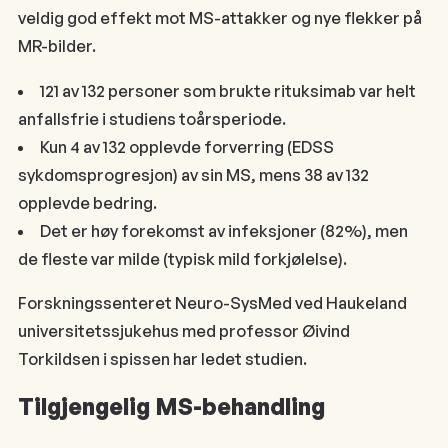
veldig god effekt mot MS-attakker og nye flekker på
MR-bilder.
121 av 132 personer som brukte rituksimab var helt
anfallsfrie i studiens toårsperiode.
Kun 4 av 132 opplevde forverring (EDSS
sykdomsprogresjon) av sin MS, mens 38 av 132
opplevde bedring.
Det er høy forekomst av infeksjoner (82%), men
de fleste var milde (typisk mild forkjølelse).
Forskningssenteret Neuro-SysMed ved Haukeland
universitetssjukehus med professor Øivind
Torkildsen i spissen har ledet studien.
Tilgjengelig MS-behandling