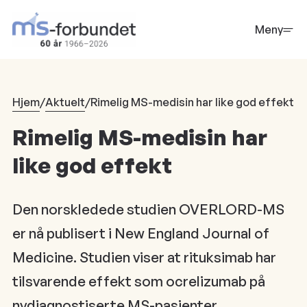
Hopp
til
Meny
hovedinnhold
Hjem
/
Aktuelt
/
Rimelig MS-medisin har like god effekt
Rimelig MS-medisin har
like god effekt
Den norskledede studien OVERLORD-MS
er nå publisert i New England Journal of
Medicine. Studien viser at rituksimab har
tilsvarende effekt som ocrelizumab på
nydiagnostiserte MS-pasienter.