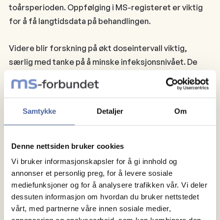
toårsperioden. Oppfølging i MS-registeret er viktig
for å få langtidsdata på behandlingen.
Videre blir forskning på økt doseintervall viktig,
særlig med tanke på å minske infeksjonsnivået. De
som har vært med i OVERLORD har fått tilbud om å
være med i en slik studie.
Samtykke
Detaljer
Om
MS-forbundet gratulerer forskerne med
publiseringen. Vi ønsker samtidig å takke alle
Denne nettsiden bruker cookies
som har deltatt i studien!
Vi bruker informasjonskapsler for å gi innhold og
annonser et personlig preg, for å levere sosiale
mediefunksjoner og for å analysere trafikken vår. Vi deler
Aktuelt
dessuten informasjon om hvordan du bruker nettstedet
vårt, med partnerne våre innen sosiale medier,