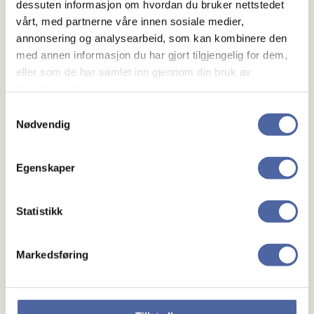
dessuten informasjon om hvordan du bruker nettstedet
vårt, med partnerne våre innen sosiale medier,
annonsering og analysearbeid, som kan kombinere den
med annen informasjon du har gjort tilgjengelig for dem,
eller som de har samlet inn gjennom din bruk av
tjenestene deres.
Samtykkevalg
Nødvendig
Egenskaper
Om MS
Statistikk
Om MS
Ny med MS
Markedsføring
Mennesker