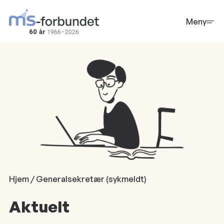
Hopp
til
Meny
hovedinnhold
Hjem / Generalsekretær (sykmeldt)
Aktuelt