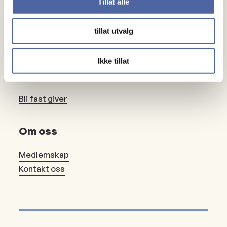
Tillat alle
Noen å snakke med
Lokalforeninger
tillat utvalg
Gaver
Ikke tillat
Gi en gave
Bli fast giver
Om oss
Medlemskap
Kontakt oss