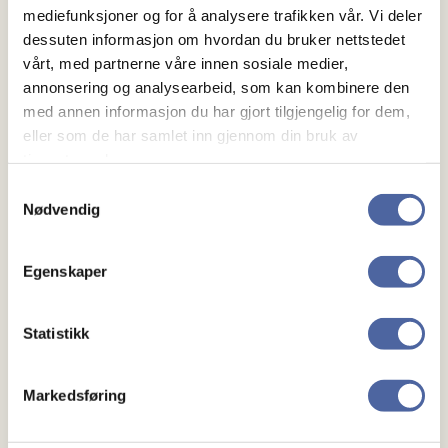
mediefunksjoner og for å analysere trafikken vår. Vi deler
dessuten informasjon om hvordan du bruker nettstedet
vårt, med partnerne våre innen sosiale medier,
Jan Anders Istad
annonsering og analysearbeid, som kan kombinere den
med annen informasjon du har gjort tilgjengelig for dem,
eller som de har samlet inn gjennom din bruk av
tjenestene deres.
Samtykkevalg
Nødvendig
Egenskaper
Statistikk
Om MS
Om MS
Markedsføring
Ny med MS