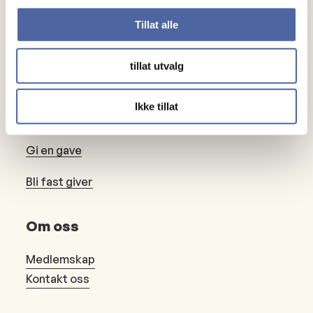
Mennesker
Tillat alle
Noen å snakke med
tillat utvalg
Lokalforeninger
Ikke tillat
Gaver
Gi en gave
Bli fast giver
Om oss
Medlemskap
Kontakt oss