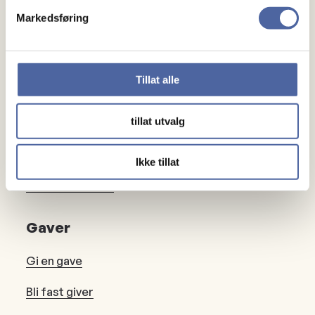
Markedsføring
Om MS
Om MS
Tillat alle
Ny med MS
tillat utvalg
Mennesker
Noen å snakke med
Ikke tillat
Lokalforeninger
Gaver
Gi en gave
Bli fast giver