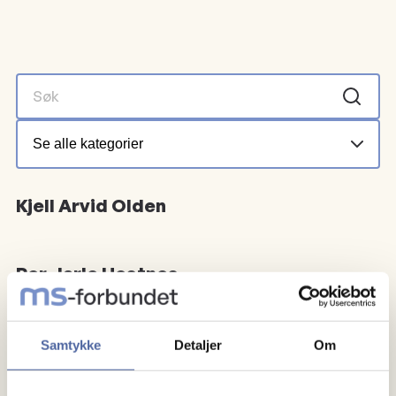
Kjell Arvid Olden
Per Jarle Hestnes
Lene Kjønnøy
Samtykke
Detaljer
Om