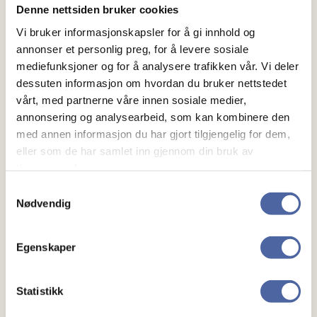
Bente Sneis
Denne nettsiden bruker cookies
Vi bruker informasjonskapsler for å gi innhold og
annonser et personlig preg, for å levere sosiale
Arve Josefsen
mediefunksjoner og for å analysere trafikken vår. Vi deler
dessuten informasjon om hvordan du bruker nettstedet
vårt, med partnerne våre innen sosiale medier,
annonsering og analysearbeid, som kan kombinere den
Kari Lene Valestrand
med annen informasjon du har gjort tilgjengelig for dem,
eller som de har samlet inn gjennom din bruk av
tjenestene deres.
Trude Veronica Estensen
Samtykkevalg
Nødvendig
Egenskaper
Statistikk