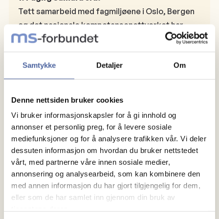
Tett samarbeid med fagmiljøene i Oslo, Bergen
og det nasjonale kompetansenettverket har
vært avgjørende for å oppnå faglig konsensus
og løfte saken inn i beslutningssystemet.
Samtykke
Detaljer
Om
2. Politisk påvirkning:
MS-forbundet har holdt jevnlig kontakt med
Denne nettsiden bruker cookies
stortingspolitikere, departementet og
Vi bruker informasjonskapsler for å gi innhold og
helsemyndighetene, og sikret støtte til
annonser et personlig preg, for å levere sosiale
forskningsprosjekter og forslag i Stortinget.
mediefunksjoner og for å analysere trafikken vår. Vi deler
dessuten informasjon om hvordan du bruker nettstedet
3. Kunnskapsformidling:
vårt, med partnerne våre innen sosiale medier,
Vi gir faglig og balansert informasjon om
annonsering og analysearbeid, som kan kombinere den
med annen informasjon du har gjort tilgjengelig for dem,
stamcellebehandling slik at personer med MS
eller som de har samlet inn gjennom din bruk av
kan ta informerte valg. Vi følger med på
tjenestene deres.
forskning og utvikling – og deler dette på en