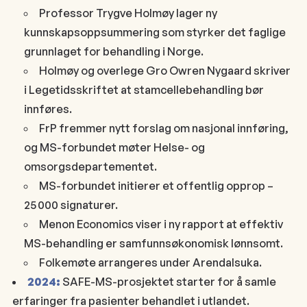
Professor Trygve Holmøy lager ny
kunnskapsoppsummering som styrker det faglige
grunnlaget for behandling i Norge.
Holmøy og overlege Gro Owren Nygaard skriver
i
Legetidsskriftet
at stamcellebehandling bør
innføres.
FrP fremmer nytt forslag om nasjonal innføring,
og MS-forbundet møter Helse- og
omsorgsdepartementet.
MS-forbundet initierer et offentlig opprop –
25 000 signaturer.
Menon Economics viser i ny rapport at effektiv
MS-behandling er samfunnsøkonomisk lønnsomt.
Folkemøte arrangeres under Arendalsuka.
2024:
SAFE-MS-prosjektet starter for å samle
erfaringer fra pasienter behandlet i utlandet.