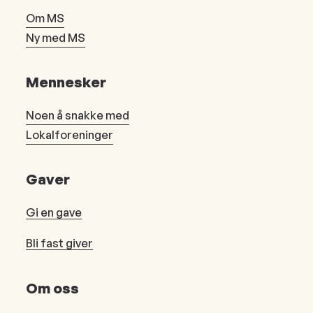
Om MS
Ny med MS
Mennesker
Noen å snakke med
Lokalforeninger
Gaver
Gi en gave
Bli fast giver
Om oss