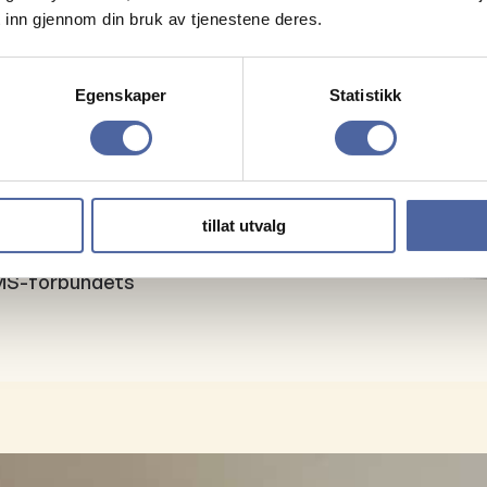
 inn gjennom din bruk av tjenestene deres.
 og finn ut hva
ndlingssted
Egenskaper
Statistikk
sinsk begrunnelse
av
tillat utvalg
du har. Utdyp
s MS-forbundets