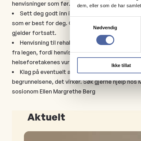
henvisninger som før.
dem, eller som de har samlet
Sett deg godt inn i tilbudet til institusjonene,
Samtykkevalg
som er best for deg. Ordningen med fritt beha
Nødvendig
gjelder fortsatt.
Henvisning til rehabilitering må ha god medi
fra legen, fordi henvisningen nå må godkjennes 
helseforetakenes vurderingsenheter.
Ikke tillat
Klag på eventuelt avslag, det er en rettighet 
begrunnelsene, det virker. Søk gjerne hjelp ho
sosionom Ellen Margrethe Berg
Aktuelt