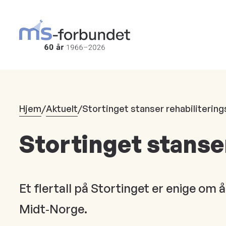
Hopp
til
hovedinnhold
Hjem
/
Aktuelt
/
Stortinget stanser rehabiliterin
Stortinget stanse
Et flertall på Stortinget er enige om 
Midt‑Norge.