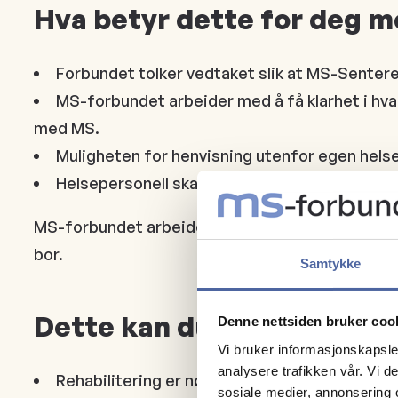
Hva betyr dette for deg 
Forbundet tolker vedtaket slik at MS-Senteret
MS-forbundet arbeider med å få klarhet i hva v
med MS.
Muligheten for henvisning utenfor egen helse
Helsepersonell skal henvise til spesialisert r
MS-forbundet arbeider for at det faglige behovet 
bor.
Samtykke
Dette kan du gjøre
Denne nettsiden bruker coo
Vi bruker informasjonskapsler
analysere trafikken vår. Vi 
Rehabilitering er nødvendig helsehjelp, og du 
sosiale medier, annonsering 