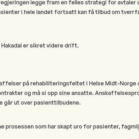
egjeringen legge fram en felles strategi for avtaler
ienter i hele landet fortsatt kan få tilbud om tverrfa
akadal er sikret videre drift.
elser på rehabiliteringsfeltet i Helse Midt-Norge og
ontrakter og må si opp sine ansatte. Anskaffelsespros
te går ut over pasienttilbudene.
 prosessen som har skapt uro for pasienter, fagmilj