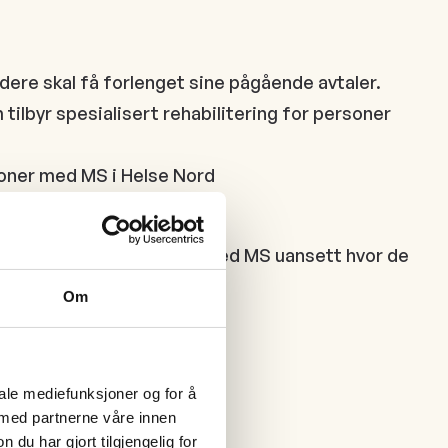
idere skal få forlenget sine pågående avtaler.
tilbyr spesialisert rehabilitering for personer
soner med MS i Helse Nord
 likeverdig tilbud til alle med MS uansett hvor de
Om
iale mediefunksjoner og for å
 med partnerne våre innen
u har gjort tilgjengelig for