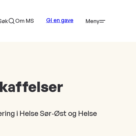
Gi en gave
Om MS
Søk
Meny
kaffelser
ering i Helse Sør‑Øst og Helse