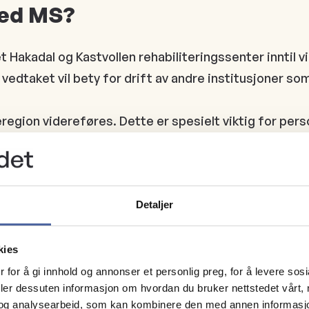
med MS?
 Hakadal og Kastvollen rehabiliteringssenter inntil v
edtaket vil bety for drift av andre institusjoner som 
region videreføres. Dette er spesielt viktig for per
ehabilitering som før, ut ifra medisinsk behov
innen spesialisert rehabilitering ivaretas, og for et
Detaljer
kies
 for å gi innhold og annonser et personlig preg, for å levere sos
deler dessuten informasjon om hvordan du bruker nettstedet vårt,
har krav på
og analysearbeid, som kan kombinere den med annen informasjon d