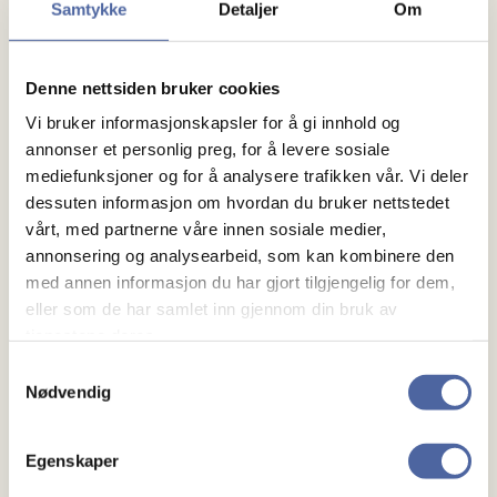
Samtykke
Detaljer
Om
Denne nettsiden bruker cookies
Vi bruker informasjonskapsler for å gi innhold og
annonser et personlig preg, for å levere sosiale
mediefunksjoner og for å analysere trafikken vår. Vi deler
Om MS
dessuten informasjon om hvordan du bruker nettstedet
vårt, med partnerne våre innen sosiale medier,
Om MS
annonsering og analysearbeid, som kan kombinere den
Ny med MS
med annen informasjon du har gjort tilgjengelig for dem,
eller som de har samlet inn gjennom din bruk av
tjenestene deres.
Mennesker
Samtykkevalg
Nødvendig
Noen å snakke med
Lokalforeninger
Egenskaper