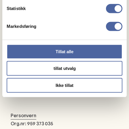
Gaver
Statistikk
Gi en gave
Markedsføring
Bli fast giver
Om oss
Tillat alle
Medlemskap
Kontakt oss
tillat utvalg
Ikke tillat
Personvern
Org.nr: 959 373 035