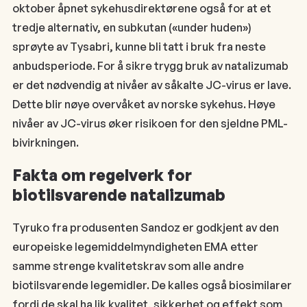
oktober åpnet sykehusdirektørene også for at et
tredje alternativ, en subkutan («under huden»)
sprøyte av Tysabri, kunne bli tatt i bruk fra neste
anbudsperiode. For å sikre trygg bruk av natalizumab
er det nødvendig at nivåer av såkalte JC-virus er lave.
Dette blir nøye overvåket av norske sykehus. Høye
nivåer av JC-virus øker risikoen for den sjeldne PML-
bivirkningen.
Fakta om regelverk for
biotilsvarende natalizumab
Tyruko fra produsenten Sandoz er godkjent av den
europeiske legemiddelmyndigheten EMA etter
samme strenge kvalitetskrav som alle andre
biotilsvarende legemidler. De kalles også biosimilarer
fordi de skal ha lik kvalitet, sikkerhet og effekt som