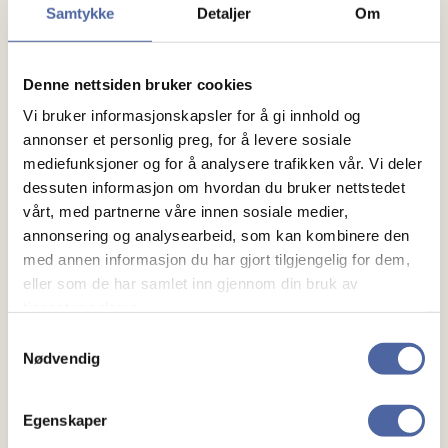
fra ny anbudsperiode som starter 1. mai 2025.
Samtykke
Detaljer
Om
Det er uheldig at noen unødvendig har måttet
slutte med en viktig medisin som natalizumab.
Denne nettsiden bruker cookies
Noen har også opplevd store plager, og det kan
Vi bruker informasjonskapsler for å gi innhold og
ikke aksepteres.
annonser et personlig preg, for å levere sosiale
mediefunksjoner og for å analysere trafikken vår. Vi deler
Informasjonen må forbedres, personer med
dessuten informasjon om hvordan du bruker nettstedet
MS som opplever problemer skal tas på alvor
vårt, med partnerne våre innen sosiale medier,
annonsering og analysearbeid, som kan kombinere den
og problemet skal løses.
med annen informasjon du har gjort tilgjengelig for dem,
MS-forbundet forventer at DMP gransker det
eller som de har samlet inn gjennom din bruk av
tjenestene deres.
inntrufne, slik at vi kan betrygges på at
Samtykkevalg
pasientsikkerheten ivaretas for personer med
Nødvendig
MS.
Egenskaper