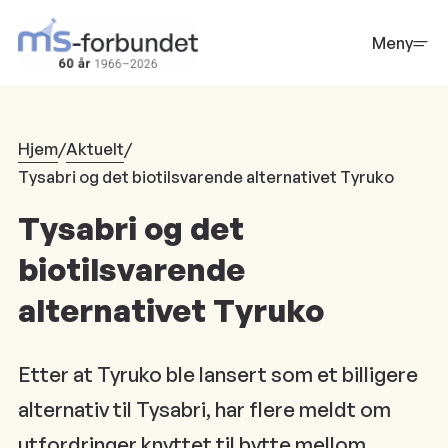
Hopp
til
Meny
hovedinnhold
Hjem
/
Aktuelt
/
Tysabri og det biotilsvarende alternativet Tyruko
Tysabri og det
biotilsvarende
alternativet Tyruko
Etter at Tyruko ble lansert som et billigere
alternativ til Tysabri, har flere meldt om
utfordringer knyttet til bytte mellom