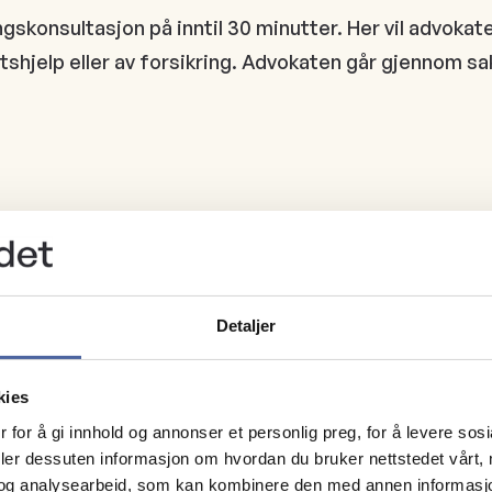
skonsultasjon på inntil 30 minutter. Her vil advokat
tshjelp eller av forsikring. Advokaten går gjennom sa
Detaljer
ønsker å benytte deg av medlemsavtalen.
kies
 for å gi innhold og annonser et personlig preg, for å levere sos
deler dessuten informasjon om hvordan du bruker nettstedet vårt,
trakter
og analysearbeid, som kan kombinere den med annen informasjon d