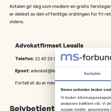
Avtalen gir deg som medlem en gratis førstegang
er dekket av den offentlige ordningen for fri ret
videre.
Advokatfirmaet Legalis
Telefon
: 22 40 23 00
Epost
: advokat@legalis.no
Samtykke
Fortell at du er medlem av MS-forbundet og 
Denne nettsiden bruker coo
Vi bruker informasjonskapsler
analysere trafikken vår. Vi 
Selvbetjente digitale kon
sosiale medier, annonsering 