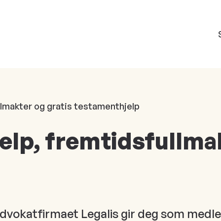
llmakter og gratis testamenthjelp
elp, fremtidsfullma
vokatfirmaet Legalis gir deg som medlem 