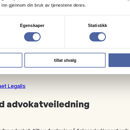
 inn gjennom din bruk av tjenestene deres.
kontrakter via en
Egenskaper
Statistikk
 av advokat i etterkant.
tillat utvalg
aet Legalis
d advokatveiledning