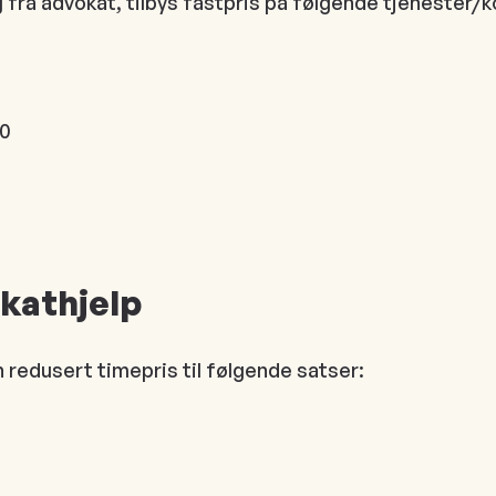
ra advokat, tilbys fastpris på følgende tjenester/k
00
kathjelp
n redusert timepris til følgende satser: