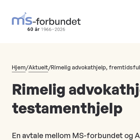
Hopp
til
hovedinnhold
Hjem
/
Aktuelt
/
Rimelig advokathjelp, fremtidsfu
Rimelig advokathj
testamenthjelp
En avtale mellom MS-forbundet og Ad