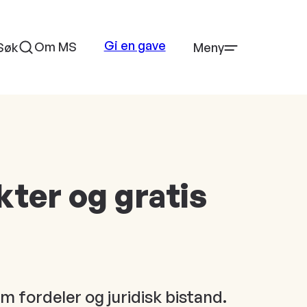
Gi en gave
Om MS
Søk
Meny
kter og gratis
fordeler og juridisk bistand.