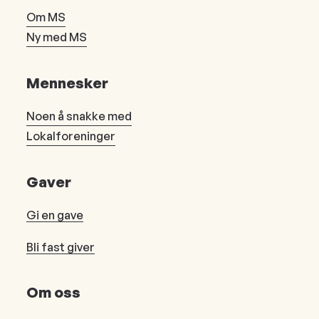
Om MS
Ny med MS
Mennesker
Noen å snakke med
Lokalforeninger
Gaver
Gi en gave
Bli fast giver
Om oss