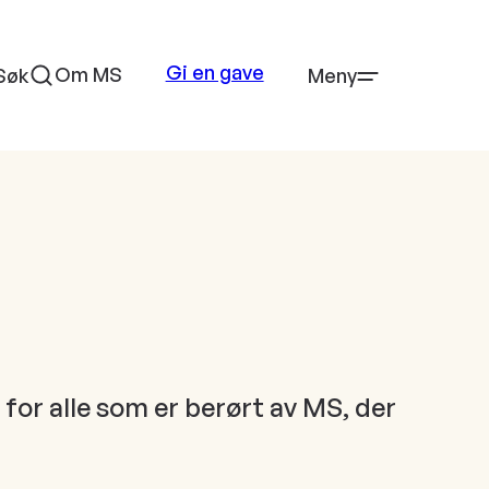
Gi en gave
Om MS
Søk
Meny
 for alle som er berørt av MS, der