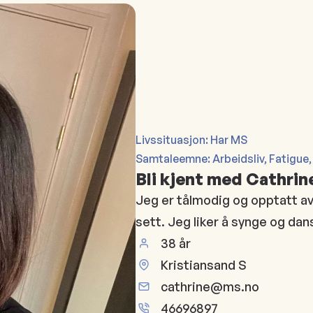
Livssituasjon: Har MS
Samtaleemne: Arbeidsliv, Fatigue,
Bli kjent med Cathrin
Jeg er tålmodig og opptatt av
sett. Jeg liker å synge og dans
38 år
Kristiansand S
cathrine@ms.no
46696897