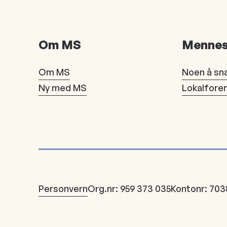
Om MS
Mennes
Om MS
Noen å sn
Ny med MS
Lokalfore
Personvern
Org.nr: 959 373 035
Kontonr: 703