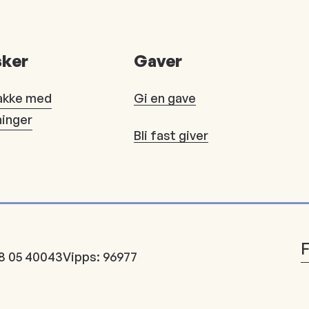
ker
Gaver
akke med
Gi en gave
ninger
Bli fast giver
8 05 40043
Vipps: 96977