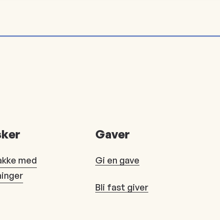
ker
Gaver
akke med
Gi en gave
ninger
Bli fast giver