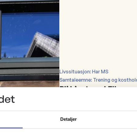
Livssituasjon: Har MS
Samtaleemne: Trening og kosthol
Bli kjent med Ellen
Jeg liker å strikke, jobbe i h
familien. Jeg er en positiv og
65 år
Detaljer
Langhus
ellenopsahl@gmail.com