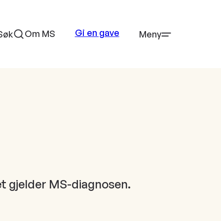
Gi en gave
Om MS
Søk
Meny
det gjelder MS-diagnosen.