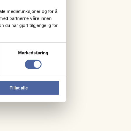
iale mediefunksjoner og for å
 med partnerne våre innen
u har gjort tilgjengelig for
Markedsføring
Tillat alle