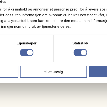
kies
90972176
 for å gi innhold og annonser et personlig preg, for å levere sos
Follo MS-forening
deler dessuten informasjon om hvordan du bruker nettstedet vårt,
og analysearbeid, som kan kombinere den med annen informasjon d
 inn gjennom din bruk av tjenestene deres.
Egenskaper
Statistikk
tillat utvalg