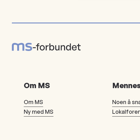
Om MS
Mennes
Om MS
Noen å sn
Ny med MS
Lokalfore