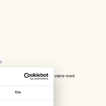
d
agen, høre på musikk, lese og være med
 glad dame.
Om