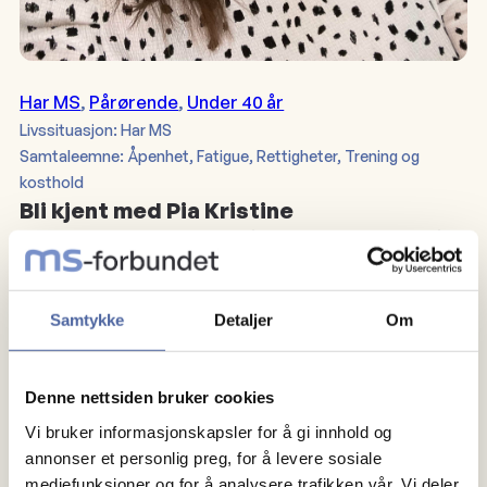
Har MS
, 
Pårørende
, 
Under 40 år
Livssituasjon: Har MS
Samtaleemne: Åpenhet, Fatigue, Rettigheter, Trening og
kosthold
Bli kjent med Pia Kristine
Jeg elsker sang og musikk, å være med venner og å
oppleve nye ting. I tillegg er jeg veldig interessert i
selvutvikling og organisasjonsarbeid. Jeg er veldig
Samtykke
Detaljer
Om
empatisk og elsker å hjelpe andre med å oppnå sitt
fulle potensial.
35 år
Denne nettsiden bruker cookies
Oslo
Vi bruker informasjonskapsler for å gi innhold og
piakristinebekkeli@gmail.com
annonser et personlig preg, for å levere sosiale
92339194
mediefunksjoner og for å analysere trafikken vår. Vi deler