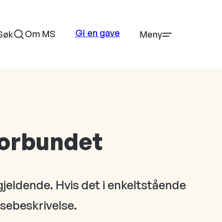
Gi en gave
Om MS
Søk
Meny
forbundet
gjeldende. Hvis det i enkeltstående
nsebeskrivelse.