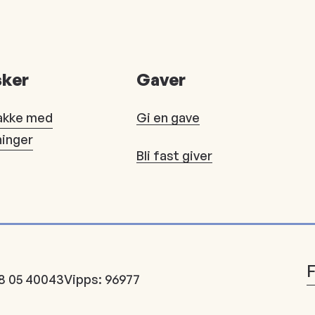
ker
Gaver
akke med
Gi en gave
ninger
Bli fast giver
8 05 40043
Vipps: 96977