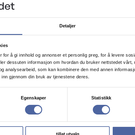
ører quizen.
Detaljer
 vinneren er kontaktet.
kies
ler omsettes til kontanter.
 for å gi innhold og annonser et personlig preg, for å levere sos
deler dessuten informasjon om hvordan du bruker nettstedet vårt,
er
og analysearbeid, som kan kombinere den med annen informasjon d
 inn gjennom din bruk av tjenestene deres.
dig samtykke til at MS-forbundet kan registrere og la
bli brukt til å kontakte deg i ettertid med informasj
Egenskaper
Statistikk
rsonvern, blant annet ved å sikre alle opplysninger s
 lagret om deg. Henvendelser i forbindelse med innsyn
tillat utvalg