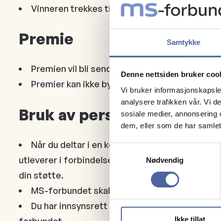
Vinneren trekkes tilfeldig blant alle som fullf
Premie
Samtykke
Premien vil bli sendt på e-post/post etter at
Denne nettsiden bruker coo
Premier kan ikke byttes til andre produkter el
Vi bruker informasjonskapsler
analysere trafikken vår. Vi 
Bruk av personopplysning
sosiale medier, annonsering 
dem, eller som de har samlet
Når du deltar i en konkurranse, gir du samti
Samtykkevalg
utleverer i forbindelse med en konkurranse, kan 
Nødvendig
din støtte.
MS-forbundet skal ivareta alle deltakernes pe
Du har innsynsrett i alle opplysninger som er
Ikke tillat
forbundet