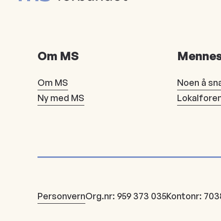
Om MS
Mennes
Om MS
Noen å sn
Ny med MS
Lokalfore
Personvern
Org.nr: 959 373 035
Kontonr: 703