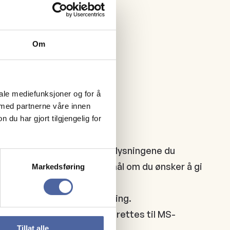
Om
iale mediefunksjoner og for å
 med partnerne våre innen
u har gjort tilgjengelig for
gre opplysningene dine. Opplysningene du
on om vårt arbeid og spørsmål om du ønsker å gi
Markedsføring
om blir utlevert ved påmelding.
 i personopplysninger skal rettes til MS-
Tillat alle