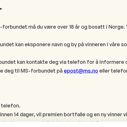
r
-forbundet må du være over 18 år og bosatt i Norge. V
det kan eksponere navn og by på vinneren i våre sos
rbundet kan kontakte deg via telefon for å informere 
e deg til MS-forbundet på
epost@ms.no
eller telefo
 telefon.
nnen 14 dager, vil premien bortfalle og en ny vinner vil
r konkurransens slutt (etter hvert kvartal)