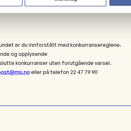
onvernerklæring - MS-forbundet
undet er du innforstått med konkurransereglene.
dende og opplysende
slutte konkurranser uten forutgående varsel.
post@ms.no
eller på telefon 22 47 79 90