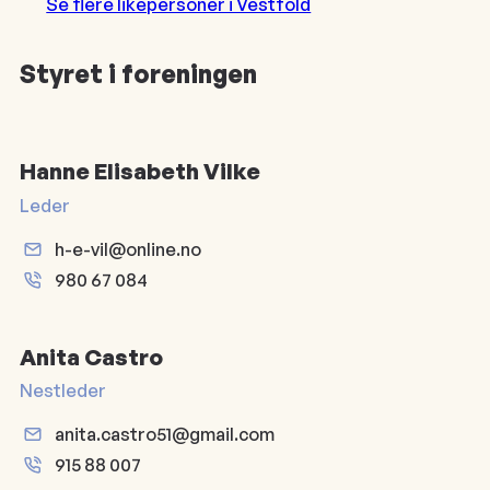
Se flere likepersoner i Vestfold
Styret i foreningen
Hanne Elisabeth Vilke
Leder
h-e-vil@online.no
980 67 084
Anita Castro
Nestleder
anita.castro51@gmail.com
915 88 007