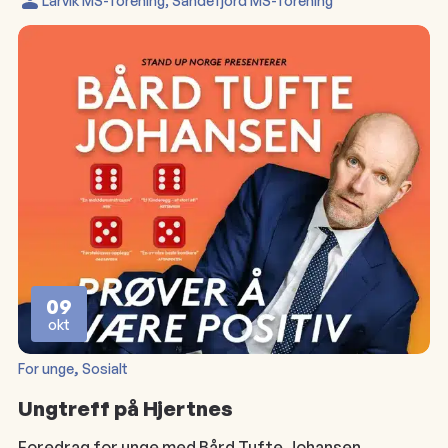
Larvik MS-forening
,
Sandefjord MS-forening
09
okt
, 
For unge
Sosialt
Ungtreff på Hjertnes
Foredrag for unge med Bård Tufte Johansen