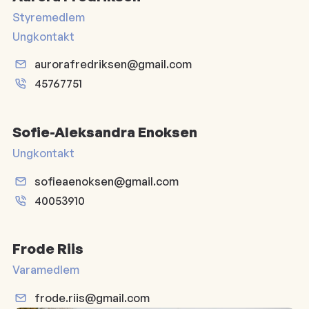
Styremedlem
Ungkontakt
aurorafredriksen@gmail.com
45767751
Sofie-Aleksandra Enoksen
Ungkontakt
sofieaenoksen@gmail.com
40053910
Frode Riis
Varamedlem
frode.riis@gmail.com