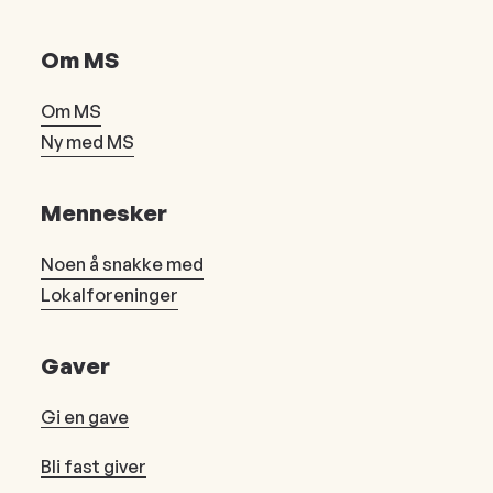
Om MS
Om MS
Ny med MS
Mennesker
Noen å snakke med
Lokalforeninger
Gaver
Gi en gave
Bli fast giver