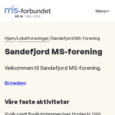
Hopp
til
Meny
hovedinnhold
Hjem
/
Lokalforeninger
/
Sandefjord MS-forening
Sandefjord MS-forening
Velkommen til Sandefjord MS-forening.
Bli medlem
Våre faste aktiviteter
Vi går rundt Bugårdsdammen hver tirsdag kl. 1200