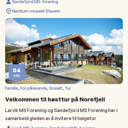
Sandefjord MS-forening
Nerdrum-museet Stavern
04
sep
, 
, 
, 
Familie
For pårørende
Sosialt
Tur
Velkommen til høsttur på Norefjell
Larvik MS Forening og Sandefjord MS Forening har i
samarbeid gleden av å invitere til helgetur