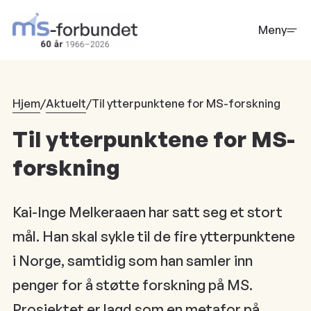
Hopp
til
Meny
hovedinnhold
Hjem
/
Aktuelt
/
Til ytterpunktene for MS-forskning
Til ytterpunktene for MS-
forskning
Kai-Inge Melkeraaen har satt seg et stort
mål. Han skal sykle til de fire ytterpunktene
i Norge, samtidig som han samler inn
penger for å støtte forskning på MS.
Prosjektet er lagd som en metafor på