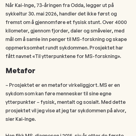
Når Kai-Inge, 73-åringen fra Odda, legger ut på
sykkeltur 30. mai 2026, handler det ikke først og
fremst om å gjennomføre et fysisk stunt. Over 4000
kilometer, gjennom fjorder, daler og småveier, med
mål om å samle inn penger til MS-forskning og skape
oppmerksomhet rundt sykdommen. Prosjektet har
fått navnet «Til ytterpunktene for MS-forskning».
Metafor
– Prosjektet er en metafor virkeliggjort. MS er en
sykdom som kan føre mennesker til sine egne
ytterpunkter – fysisk, mentalt og sosialt. Med dette
prosjektet vil jeg vise at jeg tar sykdommen på alvor,
sier Kai-Inge.
Han fikk MS-diagnosen i 2015, sju år etter de første