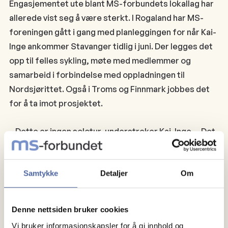
Engasjementet ute blant MS-forbundets lokallag har
allerede vist seg å være sterkt. I Rogaland har MS-
foreningen gått i gang med planleggingen for når Kai-
Inge ankommer Stavanger tidlig i juni. Der legges det
opp til felles sykling, møte med medlemmer og
samarbeid i forbindelse med oppladningen til
Nordsjørittet. Også i Troms og Finnmark jobbes det
for å ta imot prosjektet.
– Dette er ingen solotur, understreker Kai-Inge. – Det
er blitt et felles prosjekt, der MS-Norge kobles på
etter hvert som jeg sykler nordover.
Samtykke
Detaljer
Om
Startskudd på den internasjonal
MS-dagen
Denne nettsiden bruker cookies
På den internasjonale MS-dagen triller han av gårde
Vi bruker informasjonskapsler for å gi innhold og