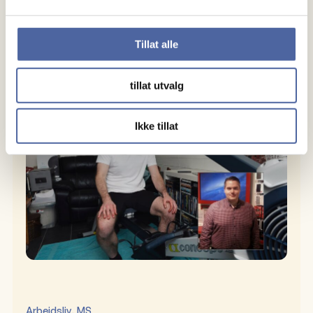
http://tilytterpunktene.no/
Tillat alle
Aktuelt
tillat utvalg
Ikke tillat
, 
Arbeidsliv
MS