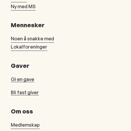
Ny med MS
Mennesker
Noen å snakke med
Lokalforeninger
Gaver
Gi en gave
Bli fast giver
Om oss
Medlemskap