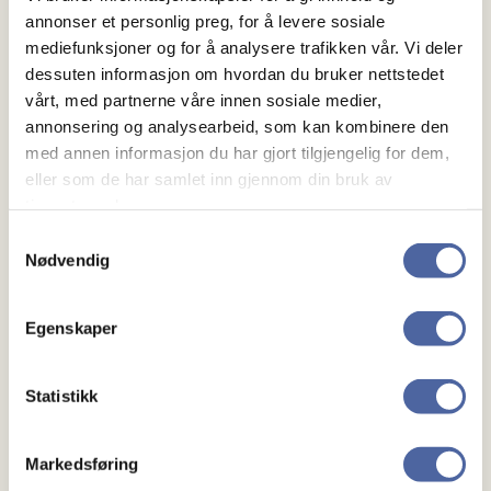
fra Lindesnes – med tålmodighet, viljestyrke og et
annonser et personlig preg, for å levere sosiale
mediefunksjoner og for å analysere trafikken vår. Vi deler
sterkt ønske om å gjøre en forskjell. Kai-Inge har
dessuten informasjon om hvordan du bruker nettstedet
regnet ut at for å kjøre like langt som han skal sykle,
vårt, med partnerne våre innen sosiale medier,
må du kjøre bil fra Nordkapp til Lindesnes og opp
annonsering og analysearbeid, som kan kombinere den
igjen til Tromsø.
med annen informasjon du har gjort tilgjengelig for dem,
eller som de har samlet inn gjennom din bruk av
tjenestene deres.
MS-forbundet ønsker Kai-Inge
Samtykkevalg
masse lykke til! Vi retter også en
Nødvendig
stor takk til alle som hjelper han på
Egenskaper
hans vei, med støtte og heiarop!
Statistikk
Her kan du følge Kai-Inge sin reise:
Markedsføring