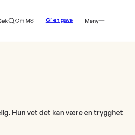
Gi en gave
Om MS
Søk
Meny
elig. Hun vet det kan være en trygghet