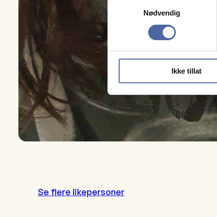
Samtykkevalg
Nødvendig
Ikke tillat
Se flere likepersoner