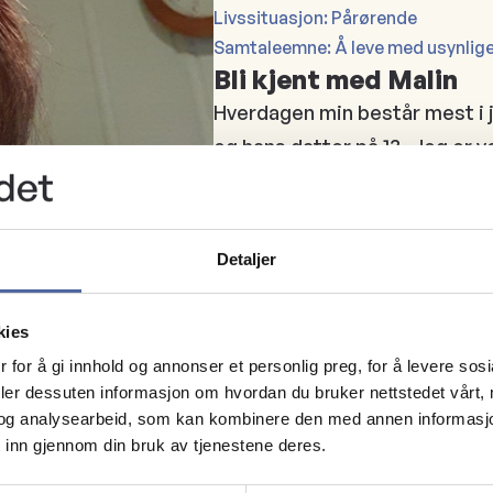
Livssituasjon: Pårørende
Samtaleemne: Å leve med usynlige
Bli kjent med Malin
Hverdagen min består mest i 
og hans datter på 13. Jeg er vel
høre på musikk eller lese bøke
33 år
Raufoss
Detaljer
malinp.g@live.no
93650142
kies
Gjøvik og Omland MS-for
 for å gi innhold og annonser et personlig preg, for å levere sos
deler dessuten informasjon om hvordan du bruker nettstedet vårt,
og analysearbeid, som kan kombinere den med annen informasjon d
 inn gjennom din bruk av tjenestene deres.