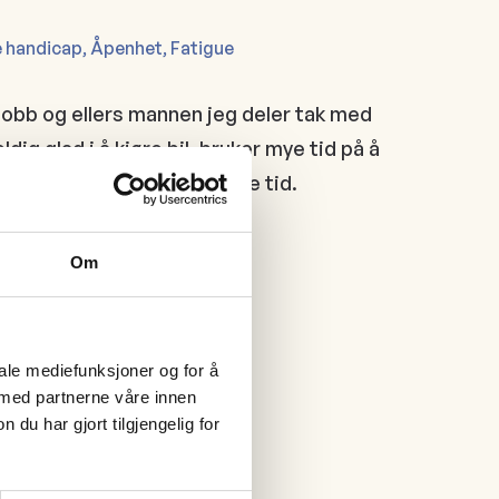
 handicap, Åpenhet, Fatigue
jobb og ellers mannen jeg deler tak med
dig glad i å kjøre bil, bruker mye tid på å
r, mest lydbøker nå i senere tid.
Om
ening
iale mediefunksjoner og for å
 med partnerne våre innen
u har gjort tilgjengelig for