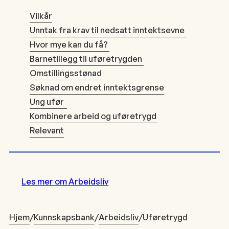
Vilkår
Unntak fra krav til nedsatt inntektsevne
Hvor mye kan du få?
Barnetillegg til uføretrygden
Omstillingsstønad
Søknad om endret inntektsgrense
Ung ufør
Kombinere arbeid og uføretrygd
Relevant
Les mer om Arbeidsliv
Hjem
/
Kunnskapsbank
/
Arbeidsliv
/
Uføretrygd