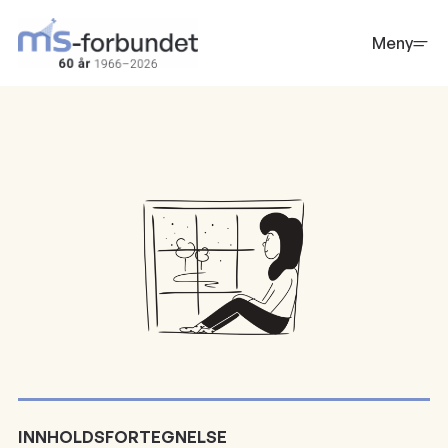
Hopp
til
Meny
hovedinnhold
INNHOLDSFORTEGNELSE