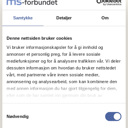
(ansatt), kan du søke om å få økt inntektsgrensen din.
En høyere inntektsgrense betyr at du kan tjene mer
før uføretrygden reduseres.
Samtykke
Detaljer
Om
Ung ufør
Denne nettsiden bruker cookies
Dette er en tilleggsytelse ved uføretrygd. NAV gjør
Vi bruker informasjonskapsler for å gi innhold og
ved søknad om uføretrygd en vurdering av om man
annonser et personlig preg, for å levere sosiale
fyller vilkårene for denne rettigheten. Hvis du har fått
mediefunksjoner og for å analysere trafikken vår. Vi deler
innvilget rettigheter som «ung ufør», vil uføretrygden
dessuten informasjon om hvordan du bruker nettstedet
vårt, med partnerne våre innen sosiale medier,
bli beregnet etter egne regler hvis det gir deg en
annonsering og analysearbeid, som kan kombinere den
høyere uføretrygd. Unge uføre er sikret en høyere
med annen informasjon du har gjort tilgjengelig for dem,
minstesats enn andre.
eller som de har samlet inn gjennom din bruk av
tjenestene deres.
For å få innvilget rettigheter som ung ufør, gjelder
Samtykkevalg
disse tre vilkårene:
Nødvendig
Du var under 26 år da du ble alvorlig og varig syk.