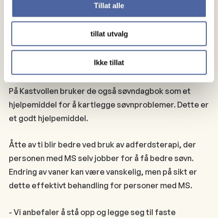
Tillat alle
legg inn harde treningsøkter like før du skal i seng.
Noen påvirkes av koffeininntak på ettermiddag og
tillat utvalg
kveld, og vi anbefaler absolutt ikke skjermbruk sent
på kvelden, da vi vet at dette kan utsette søvn med
Ikke tillat
inntil 2 timer, forklarer Kvitvang.
På Kastvollen bruker de også søvndagbok som et
hjelpemiddel for å kartlegge søvnproblemer. Dette er
et godt hjelpemiddel.
Åtte av ti blir bedre ved bruk av adferdsterapi, der
personen med MS selv jobber for å få bedre søvn.
Endring av vaner kan være vanskelig, men på sikt er
dette effektivt behandling for personer med MS.
- Vi anbefaler å stå opp og legge seg til faste