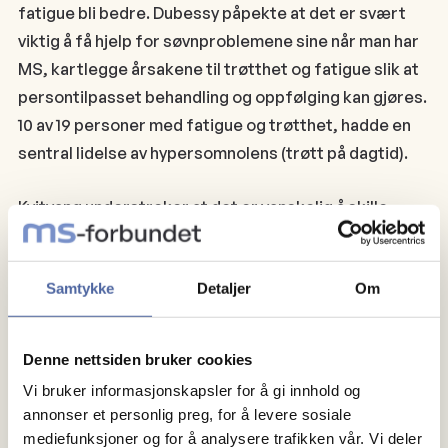
fatigue bli bedre. Dubessy påpekte at det er svært
viktig å få hjelp for søvnproblemene sine når man har
MS, kartlegge årsakene til trøtthet og fatigue slik at
persontilpasset behandling og oppfølging kan gjøres.
10 av 19 personer med fatigue og trøtthet, hadde en
sentral lidelse av hypersomnolens (trøtt på dagtid).
Kvitvang understreker at det er vanskelig å skille
mellom fatigue og søvnproblemer.
Samtykke
Detaljer
Om
- Søvnutfordringer og fatigue er symptomer som
påvirker hverandre. Du kan ha god søvn og likevel ha
utfordringer med fatigue. Dette er utfordrende! I
Denne nettsiden bruker cookies
forhold til fatigue er det lurt å kjenne til begrepene
Vi bruker informasjonskapsler for å gi innhold og
overaktivitet og underaktivitet. Ved underaktivitet er
annonser et personlig preg, for å levere sosiale
det lett å tenke at jeg er så sliten at jeg orker ikke å
mediefunksjoner og for å analysere trafikken vår. Vi deler