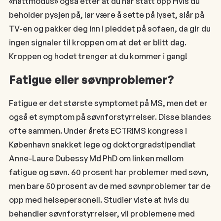
«nattmodus» også etter at du har stått opp Hvis du
beholder pysjen på, lar være å sette på lyset, slår på
TV-en og pakker deg inn i pleddet på sofaen, da gir du
ingen signaler til kroppen om at det er blitt dag.
Kroppen og hodet trenger at du kommer i gang!
Fatigue eller søvnproblemer?
Fatigue er det største symptomet på MS, men det er
også et symptom på søvnforstyrrelser. Disse blandes
ofte sammen. Under årets ECTRIMS kongress i
København snakket lege og doktorgradstipendiat
Anne-Laure Dubessy Md PhD om linken mellom
fatigue og søvn. 60 prosent har problemer med søvn,
men bare 50 prosent av de med søvnproblemer tar de
opp med helsepersonell. Studier viste at hvis du
behandler søvnforstyrrelser, vil problemene med