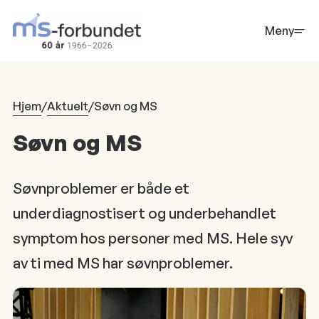
Hopp
til
Meny
hovedinnhold
Hjem
/
Aktuelt
/
Søvn og MS
Søvn og MS
Søvnproblemer er både et
underdiagnostisert og underbehandlet
symptom hos personer med MS. Hele syv
av ti med MS har søvnproblemer.