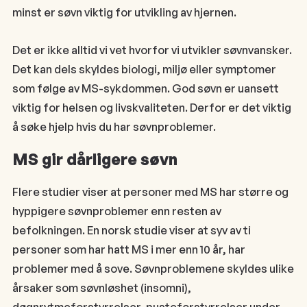
minst er søvn viktig for utvikling av hjernen.
Det er ikke alltid vi vet hvorfor vi utvikler søvnvansker.
Det kan dels skyldes biologi, miljø eller symptomer
som følge av MS-sykdommen. God søvn er uansett
viktig for helsen og livskvaliteten. Derfor er det viktig
å søke hjelp hvis du har søvnproblemer.
MS gir dårligere søvn
Flere studier viser at personer med MS har større og
hyppigere søvnproblemer enn resten av
befolkningen. En norsk studie viser at syv av ti
personer som har hatt MS i mer enn 10 år, har
problemer med å sove. Søvnproblemene skyldes ulike
årsaker som søvnløshet (insomni),
døgnrytmeforstyrrelser, pusteforstyrrelser under