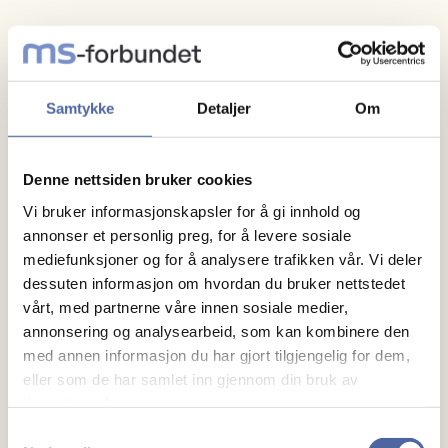
Om artikkelen
Denne artikkelen har stått på trykk i MS-bladet
Samtykke
Detaljer
Om
2/2022.
Kilder:
Denne nettsiden bruker cookies
Vi bruker informasjonskapsler for å gi innhold og
Kronisk kjærlighet – å leve med MS. Brosjyre
annonser et personlig preg, for å levere sosiale
utgitt av MS-forbundet, forfattet av Sylvi
mediefunksjoner og for å analysere trafikken vår. Vi deler
Dybvik og Kristin Evjen Veileder – eldre og
dessuten informasjon om hvordan du bruker nettstedet
seksuell helse utgitt av Likestillingssenteret
vårt, med partnerne våre innen sosiale medier,
Artikkel i MS-bladet 02/2018 «Seksualitet – et
annonsering og analysearbeid, som kan kombinere den
med annen informasjon du har gjort tilgjengelig for dem,
tabubelagt tema» av Agnete S. Gade
eller som de har samlet inn gjennom din bruk av
tjenestene deres.
Samtykkevalg
Aktuelt