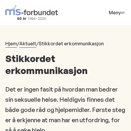
Hopp
til
Meny
hovedinnhold
Hjem
/
Aktuelt
/
Stikkordet erkommunikasjon
Stikkordet
erkommunikasjon
Det er ingen fasit på hvordan man bedrer
sin seksuelle helse. Heldigvis finnes det
både gode råd og hjelpemidler. Første steg
er å erkjenne at man har en utfordring, for
så å søke hjelp.