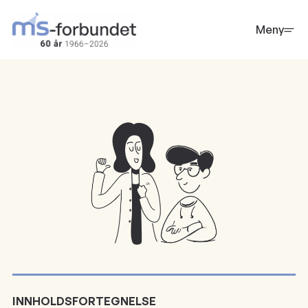
Hopp
til
Meny
hovedinnhold
INNHOLDSFORTEGNELSE