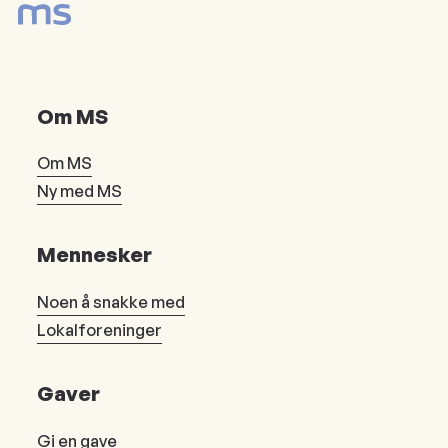
Om MS
Om MS
Ny med MS
Mennesker
Noen å snakke med
Lokalforeninger
Gaver
Gi en gave