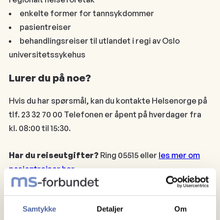
enkelte former for tannsykdommer
pasientreiser
behandlingsreiser til utlandet i regi av Oslo
universitetssykehus
Lurer du på noe?
Hvis du har spørsmål, kan du kontakte Helsenorge på
tlf. 23 32 70 00 Telefonen er åpent på hverdager fra
kl. 08:00 til 15:30.
Har du reiseutgifter?
Ring 05515 eller
les mer om
pasientreiser her.
Om fagartikkelen
Samtykke
Detaljer
Om