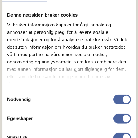
Fagartikkelen er laget med verdifull
Denne nettsiden bruker cookies
fagkunnskap, faktagrunnlag, ideer og inspirasjon
fra
Norsk MS-veileder
.
Vi bruker informasjonskapsler for å gi innhold og
annonser et personlig preg, for å levere sosiale
MS-veilederens artikkel om økonomiske ytelser
mediefunksjoner og for å analysere trafikken vår. Vi deler
for personer med kronisk sykdom, skrevet av
dessuten informasjon om hvordan du bruker nettstedet
vårt, med partnerne våre innen sosiale medier,
Inghild Follestad, har vært den viktigste kilden.
annonsering og analysearbeid, som kan kombinere den
Artikkelen er kvalitetssikret av Ellen M. Berg –
med annen informasjon du har gjort tilgjengelig for dem,
eller som de har samlet inn gjennom din bruk av
sosionom ved MS-senteret i Hakadal
tjenestene deres.
Tusen takk!
Samtykkevalg
Nødvendig
Egenskaper
Relevant
Statistikk