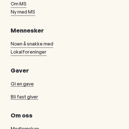
Om MS
Ny med MS
Mennesker
Noen å snakke med
Lokalforeninger
Gaver
Gi en gave
Bli fast giver
Om oss
Medlemskap