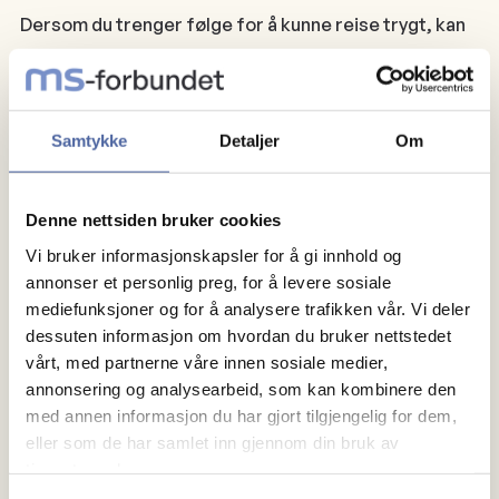
Dersom du trenger følge for å kunne reise trygt, kan
du søke om ledsagerbevis i kommunen.
Les om
ledsagerbevis
Parkering
Samtykke
Detaljer
Om
Hvis du har store vansker med å gå, kan du søke om
Denne nettsiden bruker cookies
parkeringstillatelse for forflytningshemmede hos
kommunen der du bor. Man må dokumentere særlig
Vi bruker informasjonskapsler for å gi innhold og
annonser et personlig preg, for å levere sosiale
behov for å parkere nærme steder som bolig,
mediefunksjoner og for å analysere trafikken vår. Vi deler
arbeidsplass, skole eller andre steder en er relativt
dessuten informasjon om hvordan du bruker nettstedet
ofte. Parkeringstillatelsen gir deg rett til å parkere
vårt, med partnerne våre innen sosiale medier,
på reserverte parkeringsplasser og kan gjøre det
annonsering og analysearbeid, som kan kombinere den
lettere å komme nærmere målet for reisen.
med annen informasjon du har gjort tilgjengelig for dem,
eller som de har samlet inn gjennom din bruk av
tjenestene deres.
Du kan få parkeringstillatelse både som sjåfør.