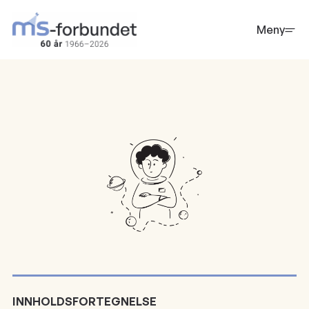
Hopp
til
Meny
hovedinnhold
INNHOLDSFORTEGNELSE