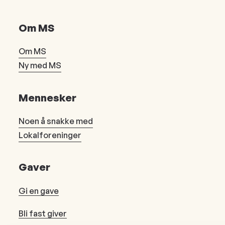
Om MS
Om MS
Ny med MS
Mennesker
Noen å snakke med
Lokalforeninger
Gaver
Gi en gave
Bli fast giver