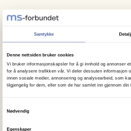
Om oss
Medlemskap
Kontakt oss
Samtykke
Detal
Denne nettsiden bruker cookies
Vi bruker informasjonskapsler for å gi innhold og annonser et
for å analysere trafikken vår. Vi deler dessuten informasjon
innen sosiale medier, annonsering og analysearbeid, som ka
Personvern
tilgjengelig for dem, eller som de har samlet inn gjennom din
Org.nr: 959 373 035
Kontonr: 7038 05 40043
Samtykkevalg
Vipps: 96977
Nødvendig
Facebook
Egenskaper