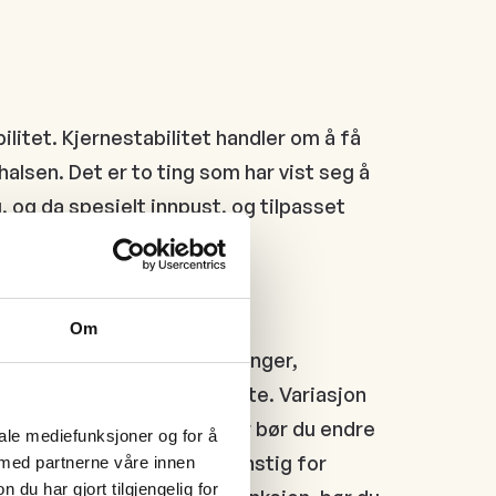
tet. Kjernestabilitet handler om å få
alsen. Det er to ting som har vist seg å
 og da spesielt innpust, og tilpasset
Om
kassen. Pusteøvelser, tøyninger,
inger er et godt sted å starte. Variasjon
pustingen fra lungene. Derfor bør du endre
iale mediefunksjoner og for å
g gå med god holdning er gunstig for
 med partnerne våre innen
u har gjort tilgjengelig for