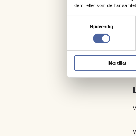
o
dem, eller som de har samlet
i
Samtykkevalg
Nødvendig
H
e
o
Ikke tillat
p
V
V