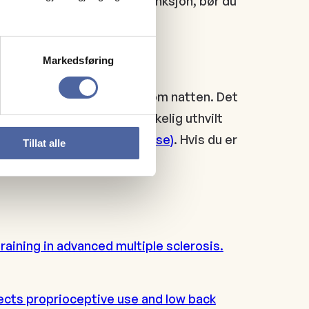
et, hostekraft og svelgefunksjon, bør du
g på resten av kroppen.
Markedsføring
 tilstrekkelig med oksygen om natten. Det
n bli at du ikke er tilstrekkelig uthvilt
orsterket
fatigue (utmattelse)
. Hvis du er
Tillat alle
ette her.
raining in advanced multiple sclerosis.
fects proprioceptive use and low back