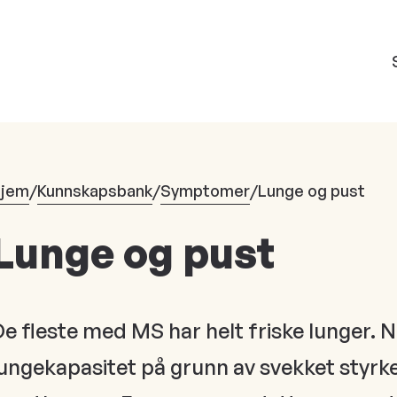
jem
/
Kunnskapsbank
/
Symptomer
/
Lunge og pust
Lunge og pust
e fleste med MS har helt friske lunger. 
lungekapasitet på grunn av svekket styrk