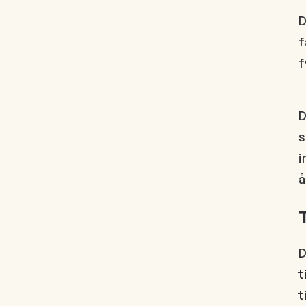
D
f
f
D
s
i
å
D
t
t