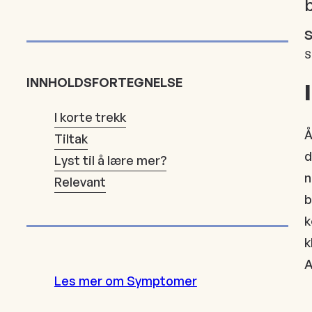
b
S
INNHOLDSFORTEGNELSE
I korte trekk
Å
Tiltak
d
Lyst til å lære mer?
n
Relevant
b
k
k
A
Les mer om Symptomer