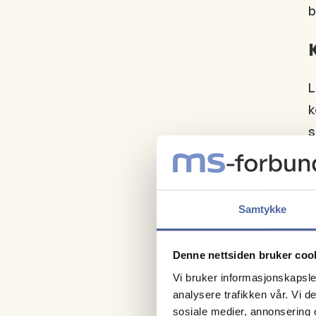
b
L
k
s
k
Samtykke
D
s
Denne nettsiden bruker coo
a
Vi bruker informasjonskapsler
s
analysere trafikken vår. Vi 
sosiale medier, annonsering 