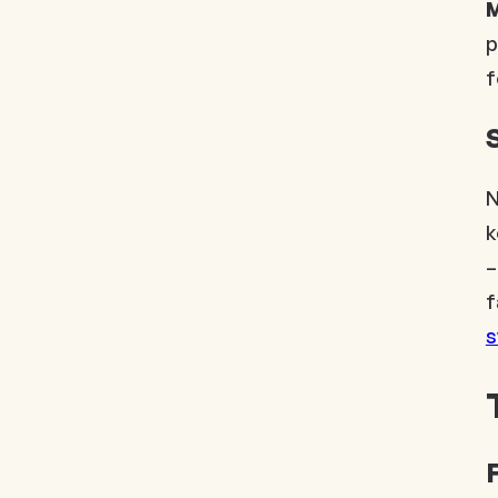
p
f
N
k
–
f
s