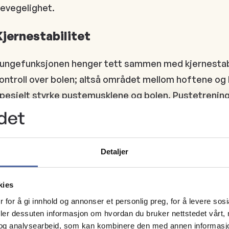
evegelighet.
Kjernestabilitet
ungefunksjonen henger tett sammen med kjernestabili
ontroll over bolen; altså området mellom hoftene og h
pesielt styrke pustemusklene og bolen. Pustetrening,
ondisjonstrening
Bevegelighet
Detaljer
et er viktig å opprettholde god bevegelighet i bryst
trekking av armene i alle retninger og endring av still
kies
v stillinger påvirker kjernen (bolen), og vil styrke ut
 for å gi innhold og annonser et personlig preg, for å levere sos
tillinger flere ganger i løpet av dagen. Å sitte, stå o
deler dessuten informasjon om hvordan du bruker nettstedet vårt,
og analysearbeid, som kan kombinere den med annen informasjon d