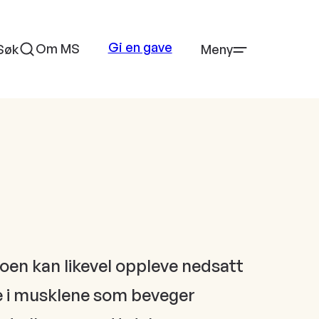
Gi en gave
Om MS
Søk
Meny
Noen kan likevel oppleve nedsatt
e i musklene som beveger